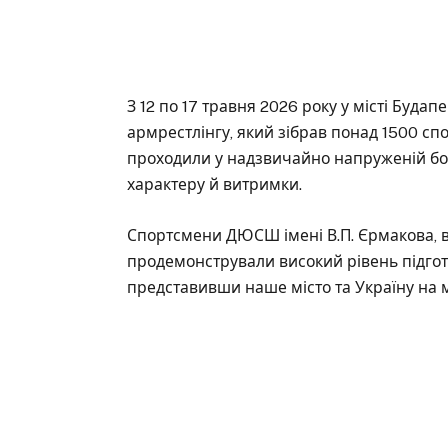
З 12 по 17 травня 2026 року у місті Буда
армрестлінгу, який зібрав понад 1500 сп
проходили у надзвичайно напруженій бо
характеру й витримки.
Спортсмени ДЮСШ імені В.П. Єрмакова, в
продемонстрували високий рівень підгото
представивши наше місто та Україну на 