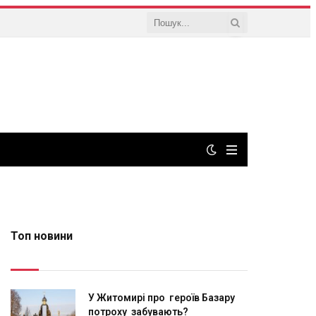
Топ новини
У Житомирі про героїв Базару
потроху забувають?