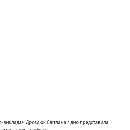
р-викладач Дроздюк Світлана гідно представила
 змаганнях і здобула: