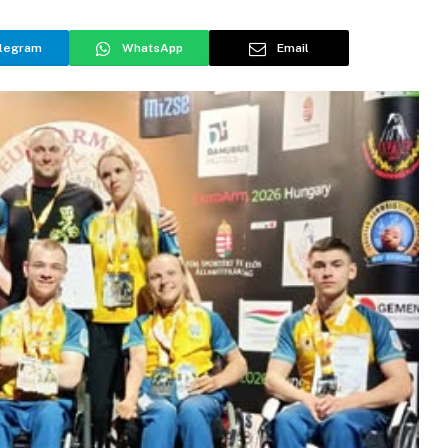
legram
WhatsApp
Email