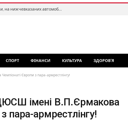
Сьогодні, починаючи з 9-ї години, на нижчевказаних автомобільних дорогах Житомирщини введено тепловий режим
СПОРТ
ФІНАНСИ
КУЛЬТУРА
ЗДОРОВ’Я
 Чемпіонаті Європи з пара-армрестлінгу!
ДЮСШ імені В.П.Єрмакова
 з пара-армрестлінгу!