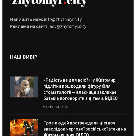
Напишіть нам:
info@zhytomyr.city
Реклама на сайті:
adv@zhytomyr.city
НАШ ВИБІР
«Радість не для всіх?»: у Житомирі
підлітки пошкодили фігуру біля
стоматології — власниця закликає
батьків поговорити з дітьми. ВІДЕО
9 СЕРПНЯ, 2026
Троє людей постраждали цієї ночі
внаслідок чергової російської атаки на
Житомирщину. ВІДЕО