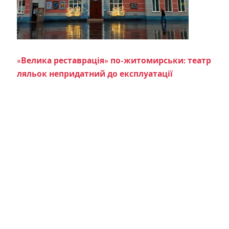
«Велика реставрація» по-житомирськи: театр
ляльок непридатний до експлуатації