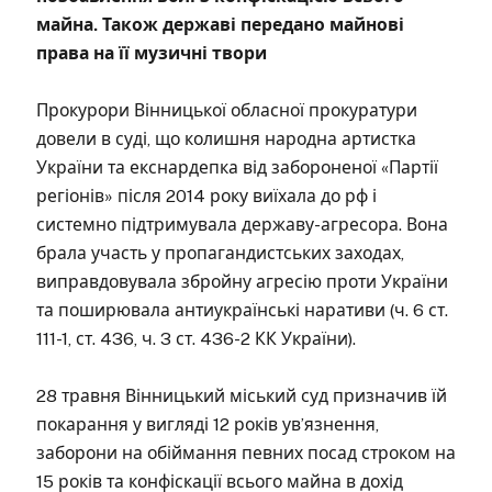
майна. Також державі передано майнові
права на її музичні твори
Прокурори Вінницької обласної прокуратури
довели в суді, що колишня народна артистка
України та екснардепка від забороненої «Партії
регіонів» після 2014 року виїхала до рф і
системно підтримувала державу-агресора. Вона
брала участь у пропагандистських заходах,
виправдовувала збройну агресію проти України
та поширювала антиукраїнські наративи (ч. 6 ст.
111-1, ст. 436, ч. 3 ст. 436-2 КК України).
28 травня Вінницький міський суд призначив їй
покарання у вигляді 12 років ув’язнення,
заборони на обіймання певних посад строком на
15 років та конфіскації всього майна в дохід