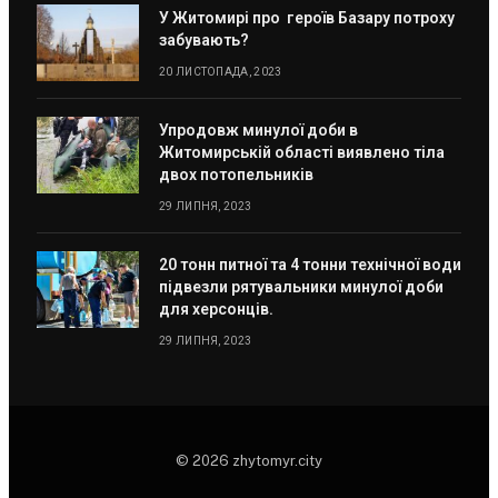
У Житомирі про героїв Базару потроху
забувають?
20 ЛИСТОПАДА, 2023
Упродовж минулої доби в
Житомирській області виявлено тіла
двох потопельників
29 ЛИПНЯ, 2023
20 тонн питної та 4 тонни технічної води
підвезли рятувальники минулої доби
для херсонців.
29 ЛИПНЯ, 2023
© 2026 zhytomyr.city