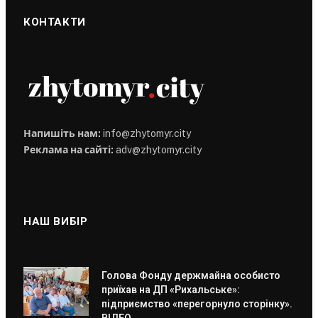
КОНТАКТИ
Напишіть нам:
info@zhytomyr.city
Реклама на сайті:
adv@zhytomyr.city
НАШ ВИБІР
Голова Фонду держмайна особисто
приїхав на ДП «Рихальське»:
підприємство «перегорнуло сторінку».