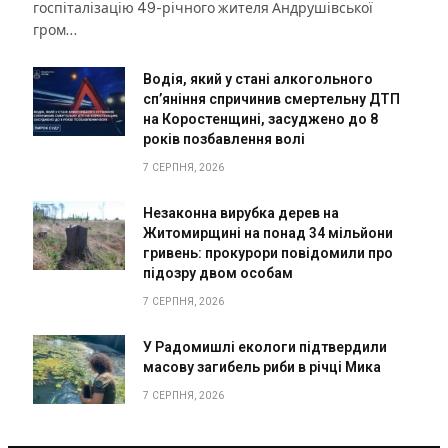
госпіталізацію 49-річного жителя Андрушівської
гром…
Водія, який у стані алкогольного
сп’яніння спричинив смертельну ДТП
на Коростенщині, засуджено до 8
років позбавлення волі
7 СЕРПНЯ, 2026
Незаконна вирубка дерев на
Житомирщині на понад 34 мільйони
гривень: прокурори повідомили про
підозру двом особам
7 СЕРПНЯ, 2026
У Радомишлі екологи підтвердили
масову загибель риби в річці Мика
7 СЕРПНЯ, 2026