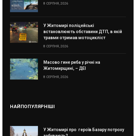
8 СЕРПНЯ, 2026
У Житомирі поліцейські
встановлюють обставини ДТП, в якій
травми отримав мотоцикліст
8 СЕРПНЯ, 2026
Масово гине риба у річні на
Житомирщині, – ДЕІ
8 СЕРПНЯ, 2026
НАЙПОПУЛЯРНІШІ
У Житомирі про героїв Базару потроху
забувають?