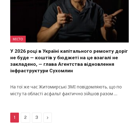
МІСТО
У 2026 році в Україні капітального ремонту доріг
не буде — коштів у бюджеті на це взагалі не
закладено, — глава Агентства відновлення
інфраструктури Сухомлин
На тої же час Житомирські ЗМІ повідомляють, що по
місту та області асфальт фактично зійшов разом …
Next
1
2
3