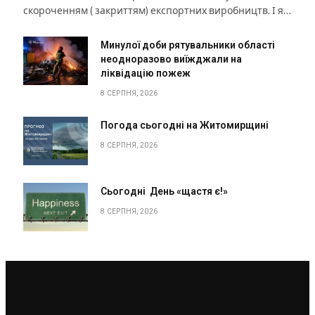
скороченням ( закриттям) експортних виробництв. І я…
Минулої доби рятувальники області
неодноразово виїжджали на
ліквідацію пожеж
8 СЕРПНЯ, 2026
Погода сьогодні на Житомирщині
8 СЕРПНЯ, 2026
Сьогодні День «щастя є!»
8 СЕРПНЯ, 2026