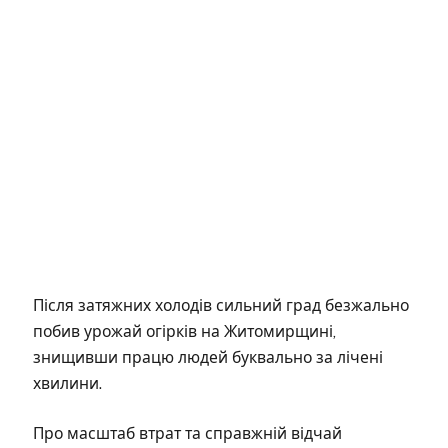
Після затяжних холодів сильний град безжально
побив урожай огірків на Житомирщині,
знищивши працю людей буквально за лічені
хвилини.
Про масштаб втрат та справжній відчай