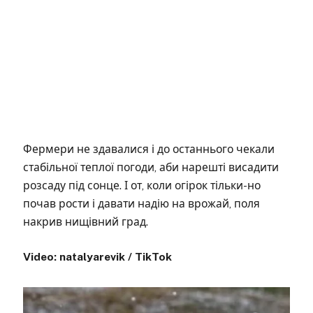
Фермери не здавалися і до останнього чекали
стабільної теплої погоди, аби нарешті висадити
розсаду під сонце. І от, коли огірок тільки-но
почав рости і давати надію на врожай, поля
накрив нищівний град.
Video: natalyarevik / TikTok