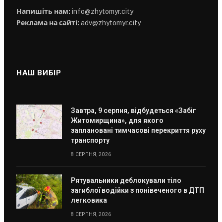
Напишіть нам:
info@zhytomyr.city
Реклама на сайті:
adv@zhytomyr.city
НАШ ВИБІР
Завтра, 9 серпня, відбудеться «Забіг
Житомирщина», для якого
заплановані тимчасові перекриття руху
транспорту
8 СЕРПНЯ, 2026
Рятувальники деблокували тіло
загиблої водійки з понівеченого в ДТП
легковика
8 СЕРПНЯ, 2026