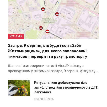
КУЛЬТУРА
Завтра, 9 серпня, відбудеться «Забіг
Житомирщина», для якого заплановані
тимчасові перекриття руху транспорту
Шановні житомиряни та гості міста!У зв’язку з
проведенням у Житомирі, завтра, 9 серпня, фізкульту…
Рятувальники деблокували тіло
загиблої водійки з понівеченого в ДТП
легковика
8 СЕРПНЯ, 2026