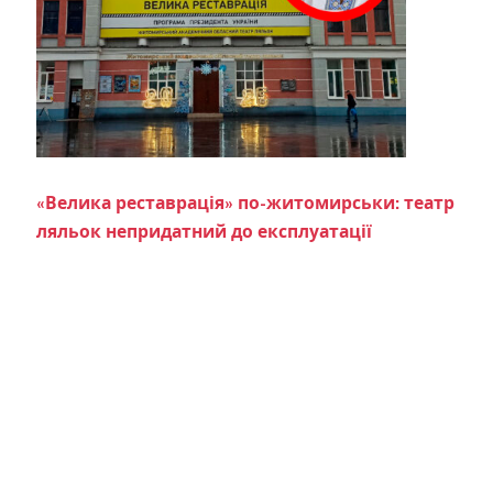
«Велика реставрація» по-житомирськи: театр
ляльок непридатний до експлуатації