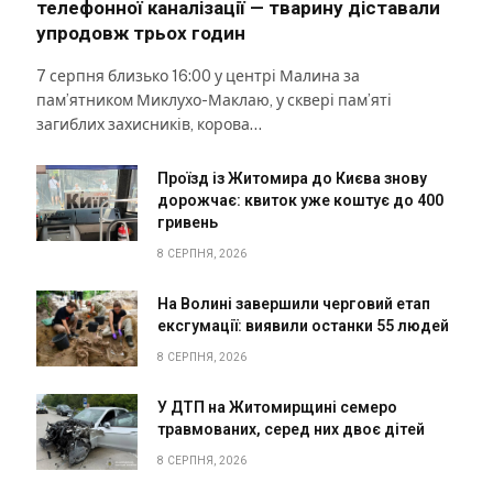
телефонної каналізації — тварину діставали
упродовж трьох годин
7 серпня близько 16:00 у центрі Малина за
пам’ятником Миклухо-Маклаю, у сквері пам’яті
загиблих захисників, корова…
Проїзд із Житомира до Києва знову
дорожчає: квиток уже коштує до 400
гривень
8 СЕРПНЯ, 2026
На Волині завершили черговий етап
ексгумації: виявили останки 55 людей
8 СЕРПНЯ, 2026
У ДТП на Житомирщині семеро
травмованих, серед них двоє дітей
8 СЕРПНЯ, 2026