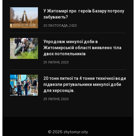
У Житомирі про героїв Базару потроху
забувають?
20 ЛИСТОПАДА, 2023
Упродовж минулої доби в
Житомирській області виявлено тіла
двох потопельників
29 ЛИПНЯ, 2023
20 тонн питної та 4 тонни технічної води
підвезли рятувальники минулої доби
для херсонців.
29 ЛИПНЯ, 2023
© 2026 zhytomyr.city