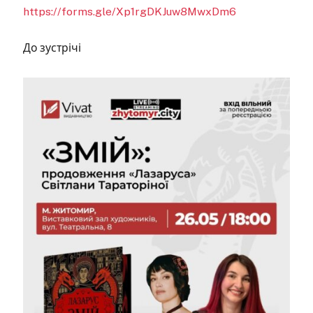
https://forms.gle/Xp1rgDKJuw8MwxDm6
До зустрічі