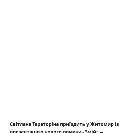
Світлана Тараторіна приїздить у Житомир із
презентацією нового роману «Змій» —