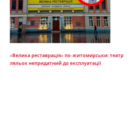
«Велика реставрація» по-житомирськи: театр
ляльок непридатний до експлуатації