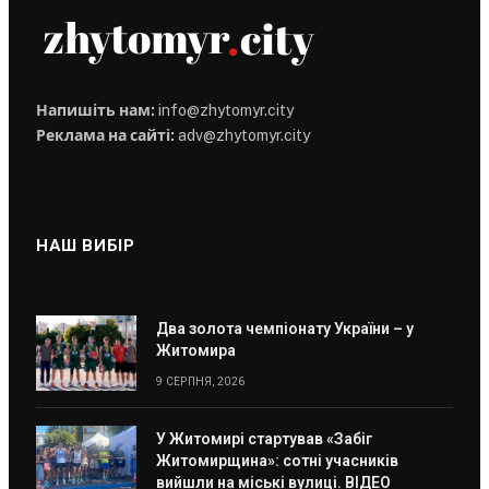
Напишіть нам:
info@zhytomyr.city
Реклама на сайті:
adv@zhytomyr.city
НАШ ВИБІР
Два золота чемпіонату України – у
Житомира
9 СЕРПНЯ, 2026
У Житомирі стартував «Забіг
Житомирщина»: сотні учасників
вийшли на міські вулиці. ВІДЕО