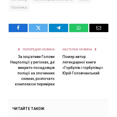
Політика
Facebook
Twitter
Telegram
WhatsApp
Email
ПОПЕРЕДНЯ НОВИНА
НАСТУПНА НОВИНА
За ініціативи Голови
Помер автор
Нацполіції у регіонах, де
легендарної книги
викрито посадовців
«Горбулів і горбулівці»
поліції на злочинних
Юрій Головчанський
схемах, розпочато
комплексні перевірки
ЧИТАЙТЕ ТАКОЖ