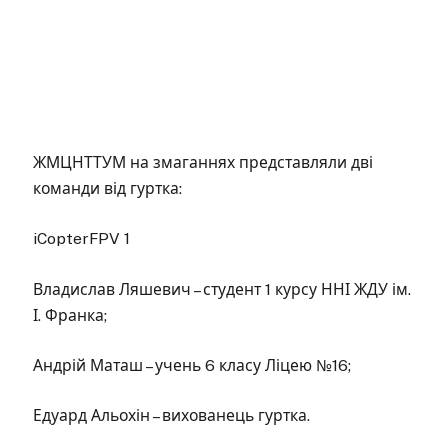
ЖМЦНТТУМ на змаганнях представляли дві
команди від гуртка:
iCopterFPV 1
Владислав Ляшевич – студент 1 курсу ННІ ЖДУ ім.
І. Франка;
Андрій Маташ – учень 6 класу Ліцею №16;
Едуард Альохін – вихованець гуртка.