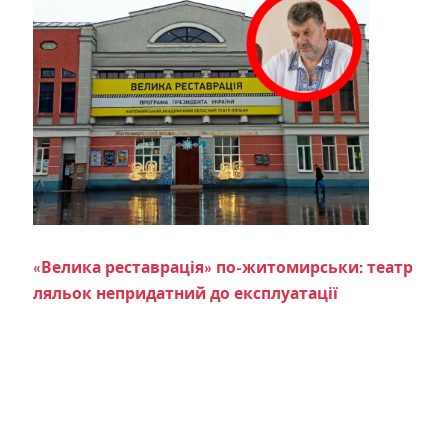
«Велика реставрація» по-житомирськи: театр
ляльок непридатний до експлуатації