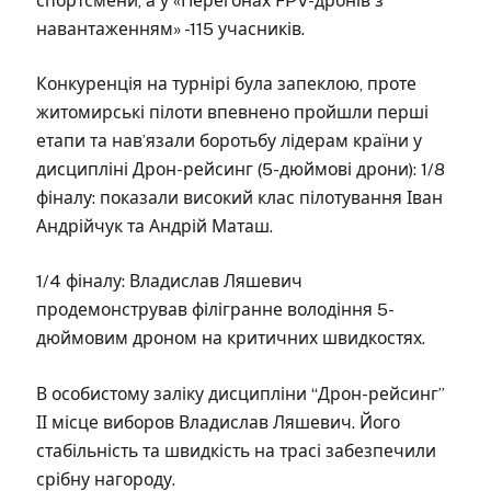
спортсмени, а у «Перегонах FPV-дронів з
навантаженням» -115 учасників.
Конкуренція на турнірі була запеклою, проте
житомирські пілоти впевнено пройшли перші
етапи та нав’язали боротьбу лідерам країни у
дисципліні Дрон-рейсинг (5-дюймові дрони): 1/8
фіналу: показали високий клас пілотування Іван
Андрійчук та Андрій Маташ.
1/4 фіналу: Владислав Ляшевич
продемонстрував філігранне володіння 5-
дюймовим дроном на критичних швидкостях.
В особистому заліку дисципліни “Дрон-рейсинг”
ІІ місце виборов Владислав Ляшевич. Його
стабільність та швидкість на трасі забезпечили
срібну нагороду.