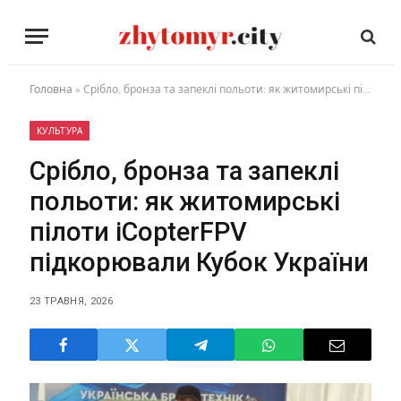
Головна
»
Срібло, бронза та запеклі польоти: як житомирські пілоти iCopterFPV підкорювали Кубок України
КУЛЬТУРА
Срібло, бронза та запеклі
польоти: як житомирські
пілоти iCopterFPV
підкорювали Кубок України
23 ТРАВНЯ, 2026