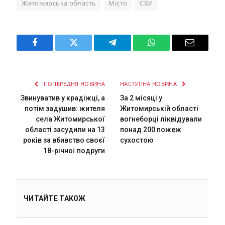
Житомирська область
Місто
СБУ
Facebook
Twitter
Telegram
WhatsApp
Email
ПОПЕРЕДНЯ НОВИНА
НАСТУПНА НОВИНА
Звинуватив у крадіжці, а
За 2 місяці у
потім задушив: жителя
Житомирській області
села Житомирської
вогнеборці ліквідували
області засудили на 13
понад 200 пожеж
років за вбивство своєї
сухостою
18-річної подруги
ЧИТАЙТЕ ТАКОЖ