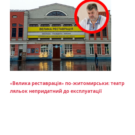
«Велика реставрація» по-житомирськи: театр
ляльок непридатний до експлуатації