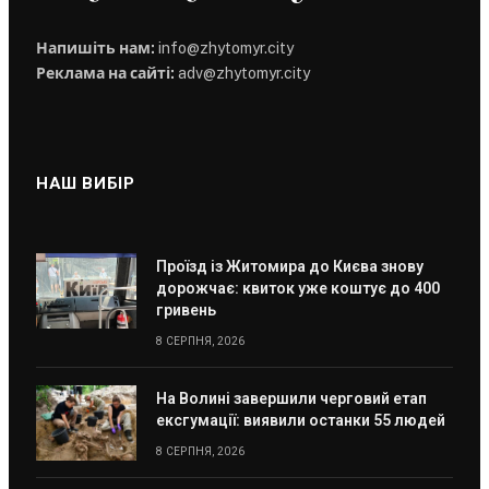
Напишіть нам:
info@zhytomyr.city
Реклама на сайті:
adv@zhytomyr.city
НАШ ВИБІР
Проїзд із Житомира до Києва знову
дорожчає: квиток уже коштує до 400
гривень
8 СЕРПНЯ, 2026
На Волині завершили черговий етап
ексгумації: виявили останки 55 людей
8 СЕРПНЯ, 2026