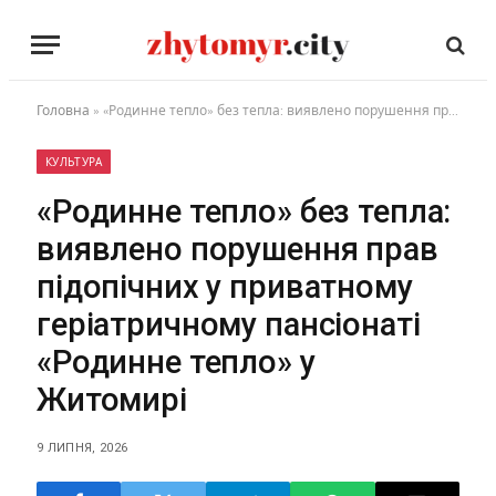
Головна
»
«Родинне тепло» без тепла: виявлено порушення прав підопічних у приватному геріатричному пансіонаті «Родинне тепло» у Житомирі
КУЛЬТУРА
«Родинне тепло» без тепла:
виявлено порушення прав
підопічних у приватному
геріатричному пансіонаті
«Родинне тепло» у
Житомирі
9 ЛИПНЯ, 2026