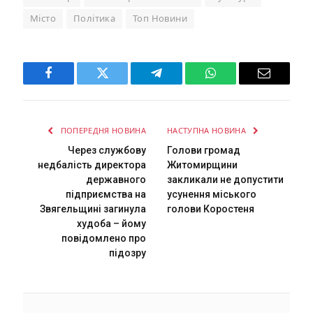
Місто
Політика
Топ Новини
Facebook
Twitter
Telegram
WhatsApp
Email
ПОПЕРЕДНЯ НОВИНА
НАСТУПНА НОВИНА
Через службову
Голови громад
недбалість директора
Житомирщини
державного
закликали не допустити
підприємства на
усунення міського
Звягельщині загинула
голови Коростеня
худоба – йому
повідомлено про
підозру