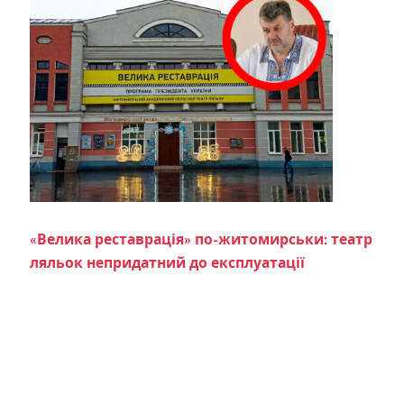
«Велика реставрація» по-житомирськи: театр
ляльок непридатний до експлуатації