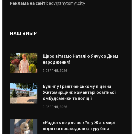
Реклама на сайті:
adv@zhytomyr.city
НАШ ВИБІР
Щиро вітаємо Наталію Янчук з Днем
народження!
9 СЕРПНЯ, 2026
Булінг у Гранітненському ліцеї на
Житомирщині: коментарі освітньої
омбудсменки та поліції
9 СЕРПНЯ, 2026
«Радість не для всіх?»: у Житомирі
підлітки пошкодили фігуру біля