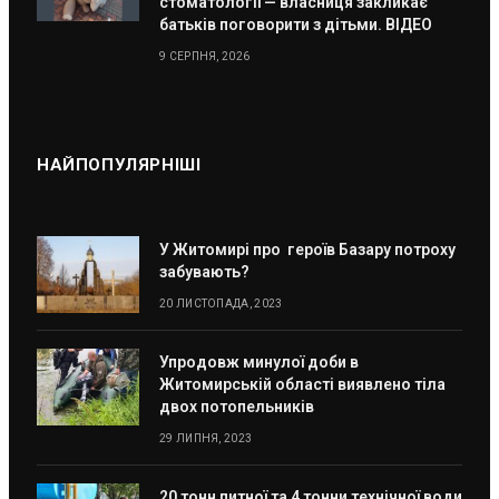
стоматології — власниця закликає
батьків поговорити з дітьми. ВІДЕО
9 СЕРПНЯ, 2026
НАЙПОПУЛЯРНІШІ
У Житомирі про героїв Базару потроху
забувають?
20 ЛИСТОПАДА, 2023
Упродовж минулої доби в
Житомирській області виявлено тіла
двох потопельників
29 ЛИПНЯ, 2023
20 тонн питної та 4 тонни технічної води