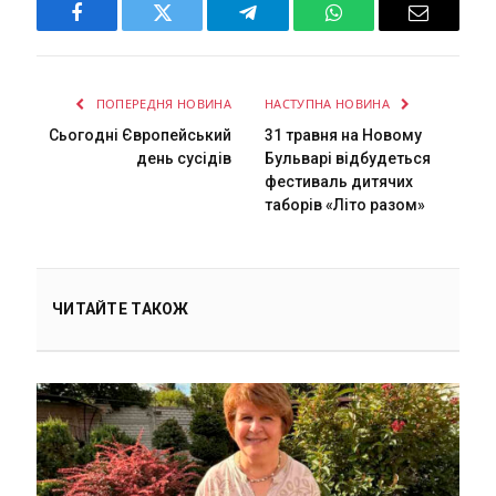
Facebook
Twitter
Telegram
WhatsApp
Email
ПОПЕРЕДНЯ НОВИНА
НАСТУПНА НОВИНА
Сьогодні Європейський
31 травня на Новому
день сусідів
Бульварі відбудеться
фестиваль дитячих
таборів «Літо разом»
ЧИТАЙТЕ ТАКОЖ