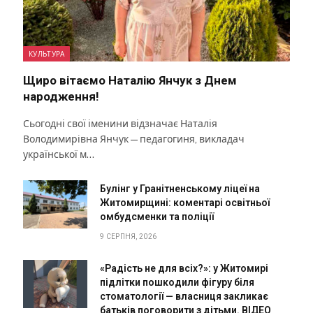
КУЛЬТУРА
Щиро вітаємо Наталію Янчук з Днем
народження!
Сьогодні свої іменини відзначає Наталія
Володимирівна Янчук — педагогиня, викладач
української м…
Булінг у Гранітненському ліцеї на
Житомирщині: коментарі освітньої
омбудсменки та поліції
9 СЕРПНЯ, 2026
«Радість не для всіх?»: у Житомирі
підлітки пошкодили фігуру біля
стоматології — власниця закликає
батьків поговорити з дітьми. ВІДЕО