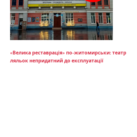
«Велика реставрація» по-житомирськи: театр
ляльок непридатний до експлуатації