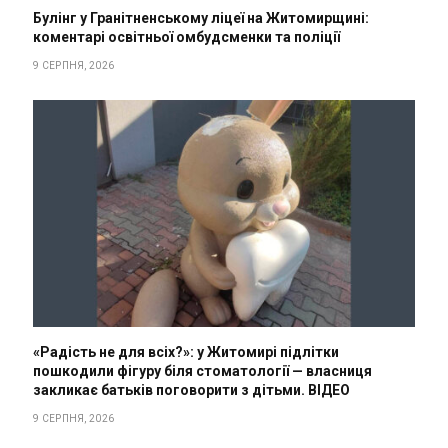
Булінг у Гранітненському ліцеї на Житомирщині:
коментарі освітньої омбудсменки та поліції
9 СЕРПНЯ, 2026
«Радість не для всіх?»: у Житомирі підлітки
пошкодили фігуру біля стоматології — власниця
закликає батьків поговорити з дітьми. ВІДЕО
9 СЕРПНЯ, 2026