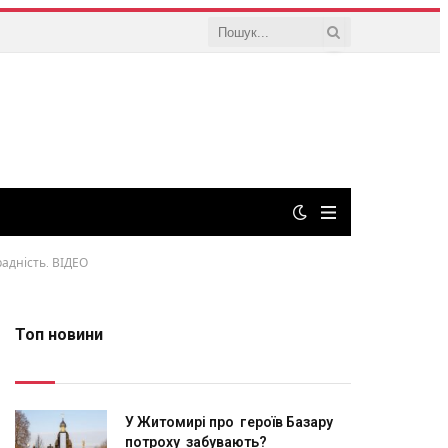
радність. ВІДЕО
Топ новини
У Житомирі про героїв Базару
потроху забувають?