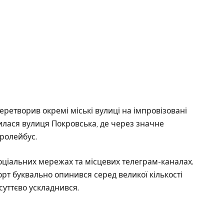
еретворив окремі міські вулиці на імпровізовані
илася вулиця Покровська, де через значне
тролейбус.
оціальних мережах та місцевих телеграм-каналах.
рт буквально опинився серед великої кількості
 суттєво ускладнився.