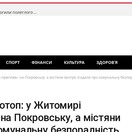
У Звягелі чоловік викрав іменну лампадку з могили полеглого захисника, щоб користуватися у побуті: поліція встановила його особу
СПОРТ
ФІНАНСИ
КУЛЬТУРА
ЗДОРОВ’Я
 «приплив» на Покровську, а містяни вкотре згадали про комунальну безпо
отоп: у Житомирі
на Покровську, а містяни
омунальну безпорадність.