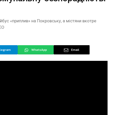
йбус «приплив» на Покровську, а містяни вкотре
ЕО
legram
WhatsApp
Email