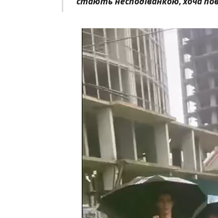
стають несподіванкою, хоча пов