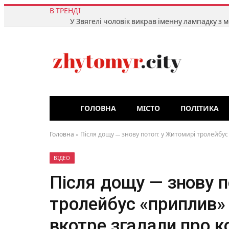
В ТРЕНДІ
ГОЛОВНА
МІСТО
ПОЛІТИКА
Головна
»
Після дощу — знову потоп: у Житомирі тролейбус
ВІДЕО
Після дощу — знову п
тролейбус «приплив» 
вкотре згадали про к