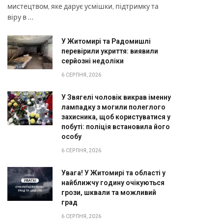
мистецтвом, яке дарує усмішки, підтримку та
віру в …
У Житомирі та Радомишлі
перевірили укриття: виявили
серйозні недоліки
6 СЕРПНЯ, 2026
У Звягелі чоловік викрав іменну
лампадку з могили полеглого
захисника, щоб користуватися у
побуті: поліція встановила його
особу
6 СЕРПНЯ, 2026
Увага! У Житомирі та області у
найближчу годину очікуються
грози, шквали та можливий
град
6 СЕРПНЯ, 2026