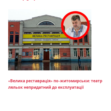
«Велика реставрація» по-житомирськи: театр
ляльок непридатний до експлуатації