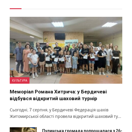
КУЛЬТУРА
Меморіал Романа Хитрича: у Бердичеві
відбувся відкритий шаховий турнір
Сьогодні, 7 серпня, у Бердичеві Федерація шахів
Житомирської області провела відкритий шаховий ту…
Пулинська громада попрощалася з 26-