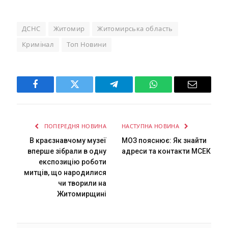
ДСНС
Житомир
Житомирська область
Кримінал
Топ Новини
Facebook
Twitter
Telegram
WhatsApp
Email
ПОПЕРЕДНЯ НОВИНА
НАСТУПНА НОВИНА
В краєзнавчому музеї
МОЗ пояснює: Як знайти
вперше зібрали в одну
адреси та контакти МСЕК
експозицію роботи
митців, що народилися
чи творили на
Житомирщині