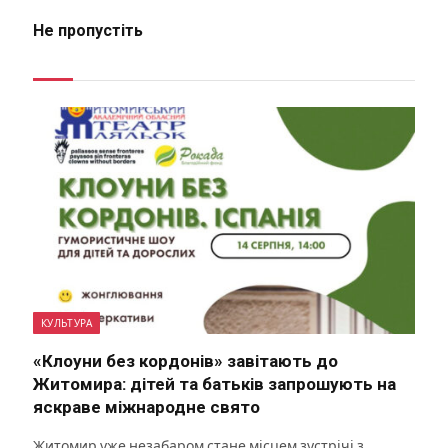
Не пропустіть
КУЛЬТУРА
«Клоуни без кордонів» завітають до
Житомира: дітей та батьків запрошують на
яскраве міжнародне свято
Житомир уже незабаром стане місцем зустрічі з