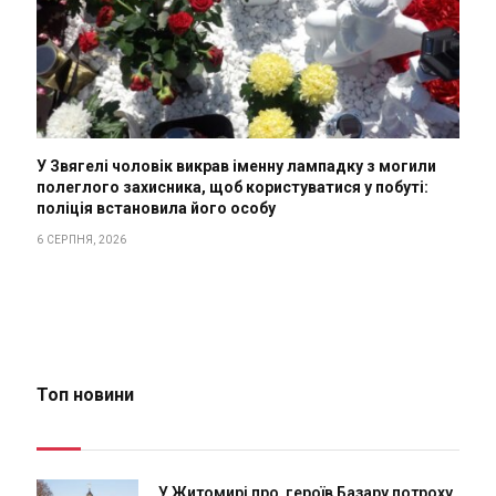
У Звягелі чоловік викрав іменну лампадку з могили
полеглого захисника, щоб користуватися у побуті:
поліція встановила його особу
6 СЕРПНЯ, 2026
Топ новини
У Житомирі про героїв Базару потроху