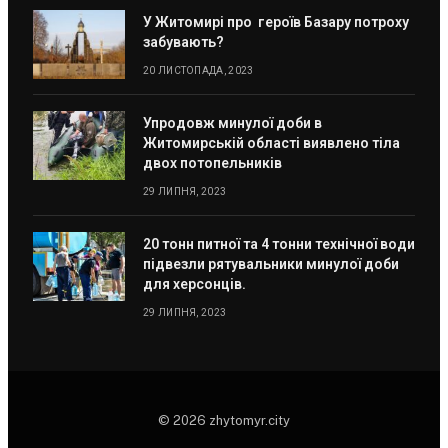
У Житомирі про героїв Базару потроху
забувають?
20 ЛИСТОПАДА, 2023
Упродовж минулої доби в
Житомирській області виявлено тіла
двох потопельників
29 ЛИПНЯ, 2023
20 тонн питної та 4 тонни технічної води
підвезли рятувальники минулої доби
для херсонців.
29 ЛИПНЯ, 2023
© 2026 zhytomyr.city