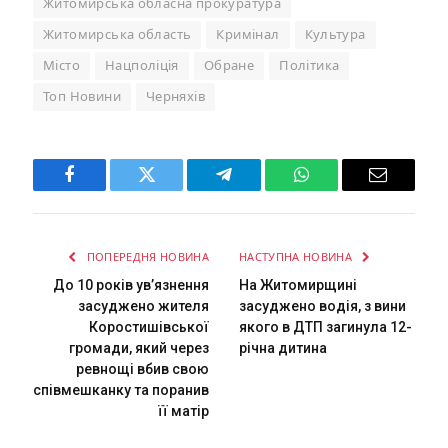
Житомирська обласна прокуратура
Житомирська область
Кримінал
Культура
Місто
Нацполіція
Обране
Політика
Топ Новини
Черняхів
Facebook
Twitter
Telegram
WhatsApp
Email
ПОПЕРЕДНЯ НОВИНА
НАСТУПНА НОВИНА
До 10 років ув’язнення
На Житомирщині
засуджено жителя
засуджено водія, з вини
Коростишівської
якого в ДТП загинула 12-
громади, який через
річна дитина
ревнощі вбив свою
співмешканку та поранив
її матір