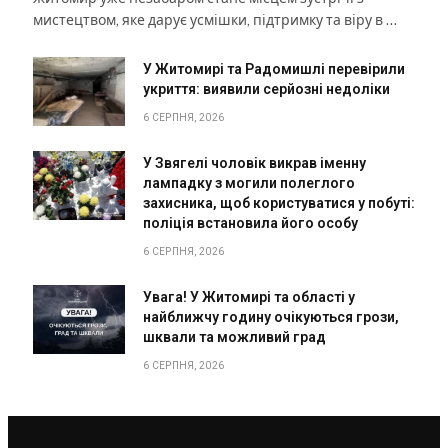
мистецтвом, яке дарує усмішки, підтримку та віру в …
У Житомирі та Радомишлі перевірили
укриття: виявили серйозні недоліки
6 СЕРПНЯ, 2026
У Звягелі чоловік викрав іменну
лампадку з могили полеглого
захисника, щоб користуватися у побуті:
поліція встановила його особу
6 СЕРПНЯ, 2026
Увага! У Житомирі та області у
найближчу годину очікуються грози,
шквали та можливий град
6 СЕРПНЯ, 2026