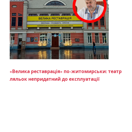
«Велика реставрація» по-житомирськи: театр
ляльок непридатний до експлуатації