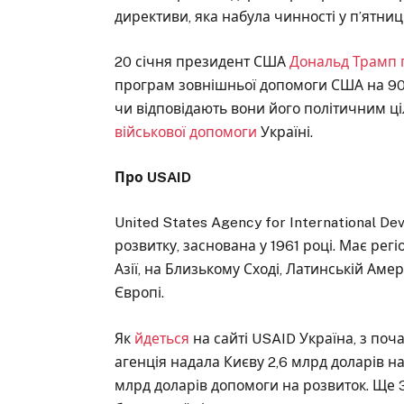
директиви, яка набула чинності у п’ятниц
20 січня президент США
Дональд Трамп 
програм зовнішньої допомоги США на 90 
чи відповідають вони його політичним ці
військової допомоги
Україні.
Про USAID
United States Agency for International 
розвитку, заснована у 1961 році. Має регі
Азії, на Близькому Сході, Латинській Аме
Європі.
Як
йдеться
на сайті USAID Україна, з поч
агенція надала Києву 2,6 млрд доларів н
млрд доларів допомоги на розвиток. Ще 3