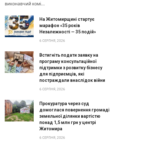
виконавчий комі…
На Житомирщині стартує
марафон «35 років
Незалежності — 35 подій»
6 СЕРПНЯ, 2026
Встигніть подати заявку на
програму консультаційної
підтримки з розвитку бізнесу
для підприємців, які
постраждали внаслідок війни
6 СЕРПНЯ, 2026
Прокуратура через суд
домоглася повернення громаді
земельної ділянки вартістю
понад 1,5 млн грн у центрі
Житомира
6 СЕРПНЯ, 2026