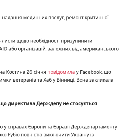
л, надання медичних послуг, ремонт критичної
ь листи щодо необхідності призупинити
AID або організацій, залежних від американського
на Костина 26 січня
повідомила
у Facebook, що
имки ветеранів та Хаб у Вінниці. Вона закликала
 що директива Держдепу не стосується
о у справах Європи та Євразії Держдепартаменту
 Рубіо повністю виключити Україну із