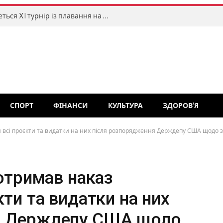
У Житомирі 15–16 серпня відбудеться XI турнір із плавання на відкритій воді «TETERIV OPEN»
СПОРТ
ФІНАНСИ
КУЛЬТУРА
ЗДОРОВ’Я
и всі проєкти та видатки на них після розпорядження Держдепу США щодо 
 отримав наказ
кти та видатки на них
я Держдепу США щодо