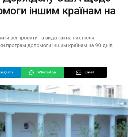
омоги іншим країнам на
ити всі проєкти та видатки на них після
 програм допомоги іншим країнам на 90 днів
legram
WhatsApp
Email