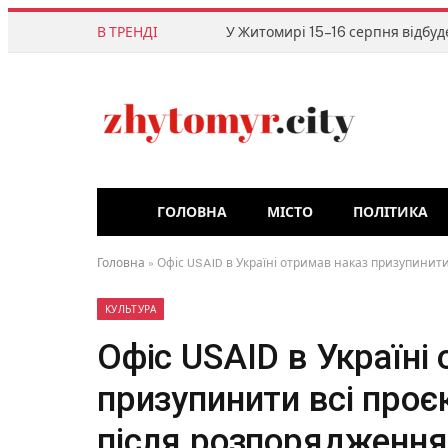
В ТРЕНДІ
ГОЛОВНА
МІСТО
ПОЛІТИКА
Головна
»
Офіс USAID в Україні отримав наказ призупинит
КУЛЬТУРА
Офіс USAID в Україні
призупинити всі проє
після розпорядженн