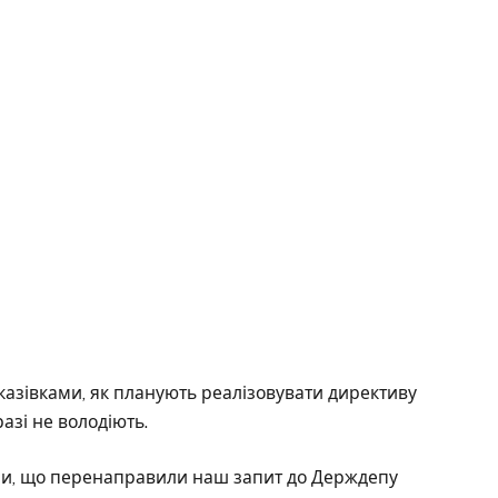
казівками, як планують реалізовувати директиву
азі не володіють.
іли, що перенаправили наш запит до Держдепу