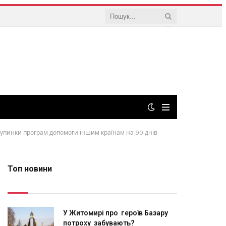
зупинки програм допомоги іншим країнам на 90 днів
Топ новини
У Житомирі про героїв Базару
потроху забувають?