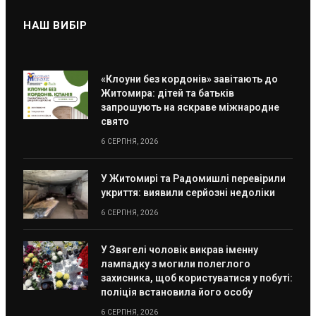
НАШ ВИБІР
«Клоуни без кордонів» завітають до
Житомира: дітей та батьків
запрошують на яскраве міжнародне
свято
6 СЕРПНЯ, 2026
У Житомирі та Радомишлі перевірили
укриття: виявили серйозні недоліки
6 СЕРПНЯ, 2026
У Звягелі чоловік викрав іменну
лампадку з могили полеглого
захисника, щоб користуватися у побуті:
поліція встановила його особу
6 СЕРПНЯ, 2026