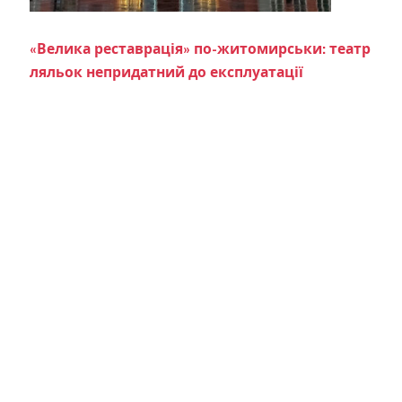
«Велика реставрація» по-житомирськи: театр
ляльок непридатний до експлуатації