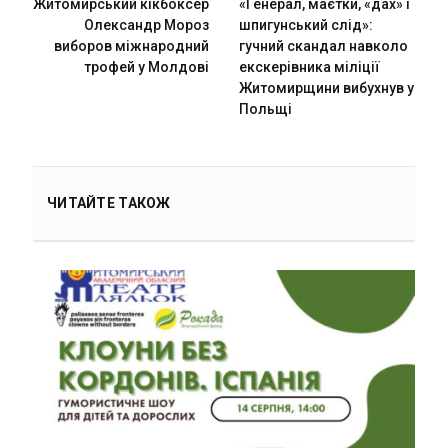
Житомирський кікбоксер
«Генерал, маєтки, «дах» і
Олександр Мороз
шпигунський слід»:
виборов міжнародний
гучний скандал навколо
трофей у Молдові
екскерівника міліції
Житомирщини вибухнув у
Польщі
ЧИТАЙТЕ ТАКОЖ