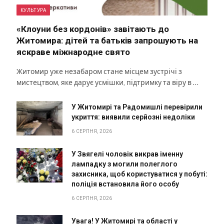
КУЛЬТУРА
«Клоуни без кордонів» завітають до
Житомира: дітей та батьків запрошують на
яскраве міжнародне свято
Житомир уже незабаром стане місцем зустрічі з
мистецтвом, яке дарує усмішки, підтримку та віру в …
У Житомирі та Радомишлі перевірили
укриття: виявили серйозні недоліки
6 СЕРПНЯ, 2026
У Звягелі чоловік викрав іменну
лампадку з могили полеглого
захисника, щоб користуватися у побуті:
поліція встановила його особу
6 СЕРПНЯ, 2026
Увага! У Житомирі та області у