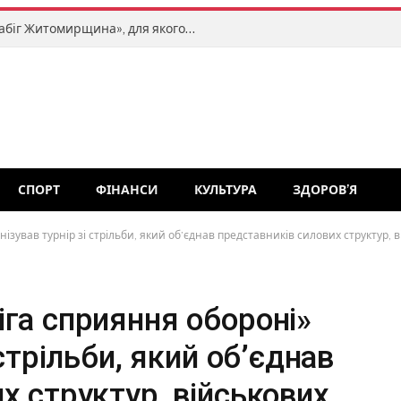
Завтра, 9 серпня, відбудеться «Забіг Житомирщина», для якого заплановані тимчасові перекриття руху транспорту
СПОРТ
ФІНАНСИ
КУЛЬТУРА
ЗДОРОВ’Я
ізував турнір зі стрільби, який об’єднав представників силових структур,
га сприяння обороні»
 стрільби, який об’єднав
х структур, військових