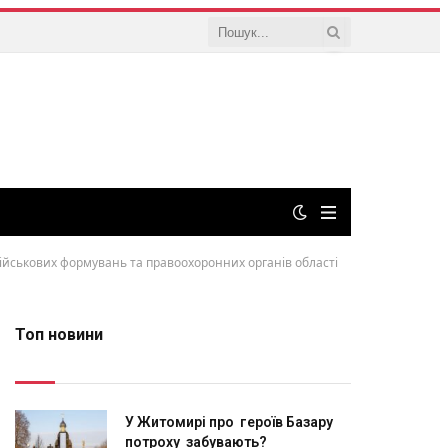
 військових формувань та правоохоронних органів області
Топ новини
У Житомирі про героїв Базару
потроху забувають?