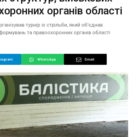
оронних органів області
ганізував турнір зі стрільби, який об’єднав
 формувань та правоохоронних органів області
legram
WhatsApp
Email