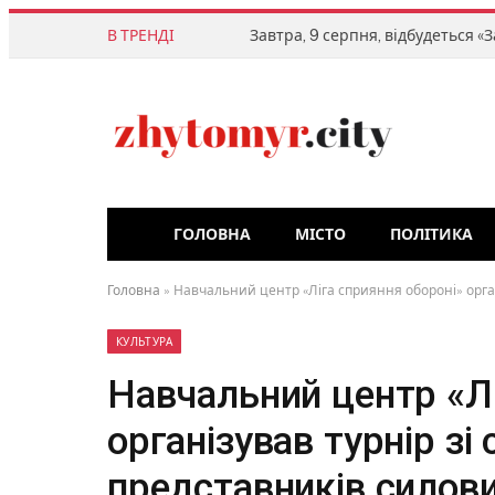
В ТРЕНДІ
ГОЛОВНА
МІСТО
ПОЛІТИКА
Головна
»
Навчальний центр «Ліга сприяння обороні» орган
КУЛЬТУРА
Навчальний центр «Лі
організував турнір зі
представників силови