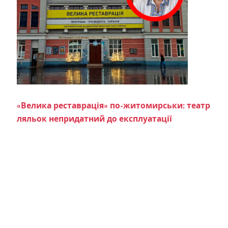
«Велика реставрація» по-житомирськи: театр
ляльок непридатний до експлуатації