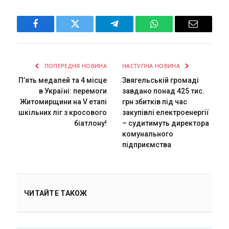
Facebook
Twitter
Telegram
WhatsApp
Email
ПОПЕРЕДНЯ НОВИНА
НАСТУПНА НОВИНА
П’ять медалей та 4 місце
Звягельській громаді
в Україні: перемоги
завдано понад 425 тис.
Житомирщини на V етапі
грн збитків під час
шкільних ліг з кросового
закупівлі електроенергії
біатлону!
– судитимуть директора
комунального
підприємства
ЧИТАЙТЕ ТАКОЖ