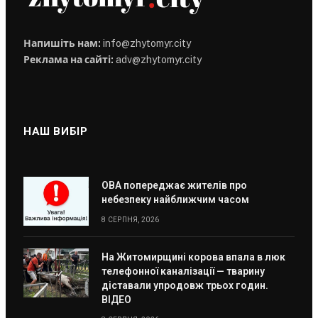
Напишіть нам:
info@zhytomyr.city
Реклама на сайті:
adv@zhytomyr.city
НАШ ВИБІР
ОВА попереджає жителів про
небезпеку найближчим часом
8 СЕРПНЯ, 2026
На Житомирщині корова впала в люк
телефонної каналізації — тварину
діставали упродовж трьох годин.
ВІДЕО