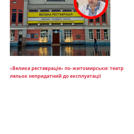
«Велика реставрація» по-житомирськи: театр
ляльок непридатний до експлуатації