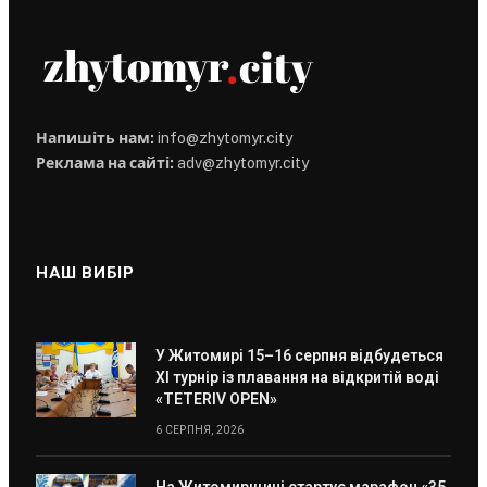
Напишіть нам:
info@zhytomyr.city
Реклама на сайті:
adv@zhytomyr.city
НАШ ВИБІР
У Житомирі 15–16 серпня відбудеться
XI турнір із плавання на відкритій воді
«TETERIV OPEN»
6 СЕРПНЯ, 2026
На Житомирщині стартує марафон «35