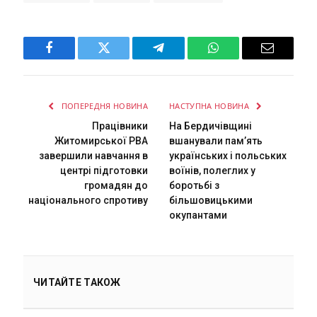
Facebook
Twitter
Telegram
WhatsApp
Email
ПОПЕРЕДНЯ НОВИНА
НАСТУПНА НОВИНА
Працівники
На Бердичівщині
Житомирської РВА
вшанували пам’ять
завершили навчання в
українських і польських
центрі підготовки
воїнів, полеглих у
громадян до
боротьбі з
національного спротиву
більшовицькими
окупантами
ЧИТАЙТЕ ТАКОЖ