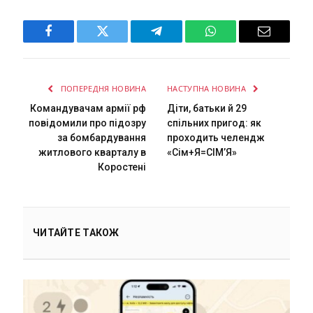
Facebook
Twitter
Telegram
WhatsApp
Email
ПОПЕРЕДНЯ НОВИНА
НАСТУПНА НОВИНА
Командувачам армії рф
Діти, батьки й 29
повідомили про підозру
спільних пригод: як
за бомбардування
проходить челендж
житлового кварталу в
«Сім+Я=СІМ’Я»
Коростені
ЧИТАЙТЕ ТАКОЖ