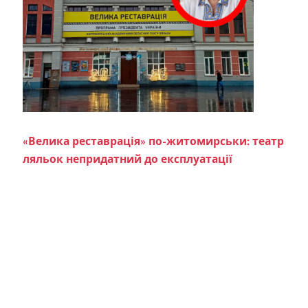
«Велика реставрація» по-житомирськи: театр
ляльок непридатний до експлуатації