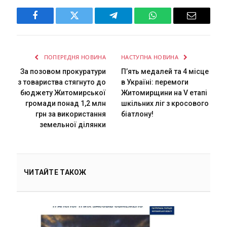
Facebook
Twitter
Telegram
WhatsApp
Email
ПОПЕРЕДНЯ НОВИНА
НАСТУПНА НОВИНА
За позовом прокуратури
П’ять медалей та 4 місце
з товариства стягнуто до
в Україні: перемоги
бюджету Житомирської
Житомирщини на V етапі
громади понад 1,2 млн
шкільних ліг з кросового
грн за використання
біатлону!
земельної ділянки
ЧИТАЙТЕ ТАКОЖ