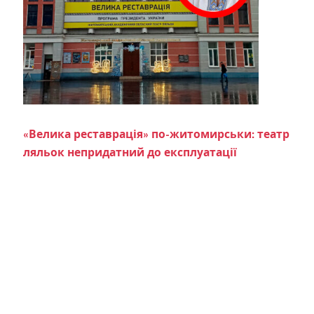
«Велика реставрація» по-житомирськи: театр
ляльок непридатний до експлуатації