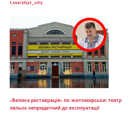
t.me/zhyt_city
«Велика реставрація» по-житомирськи: театр
ляльок непридатний до експлуатації