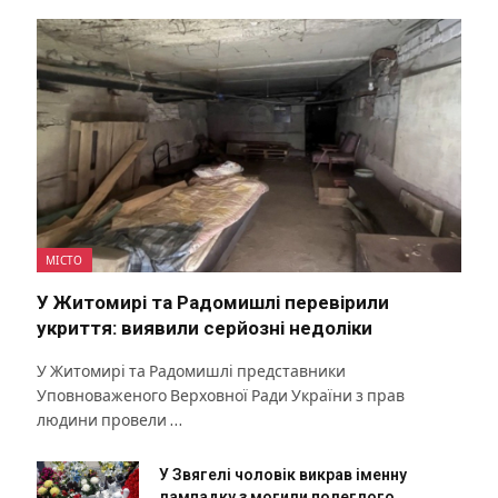
МІСТО
У Житомирі та Радомишлі перевірили
укриття: виявили серйозні недоліки
У Житомирі та Радомишлі представники
Уповноваженого Верховної Ради України з прав
людини провели …
У Звягелі чоловік викрав іменну
лампадку з могили полеглого