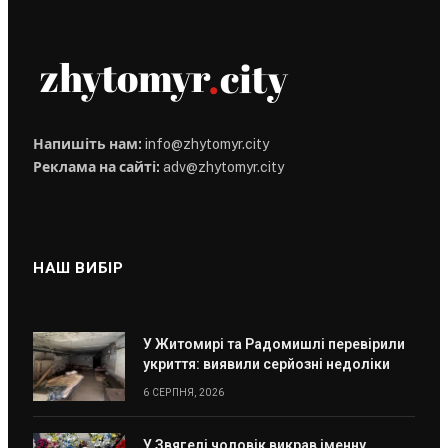
Напишіть нам:
info@zhytomyr.city
Реклама на сайті:
adv@zhytomyr.city
НАШ ВИБІР
У Житомирі та Радомишлі перевірили
укриття: виявили серйозні недоліки
6 СЕРПНЯ, 2026
У Звягелі чоловік викрав іменну