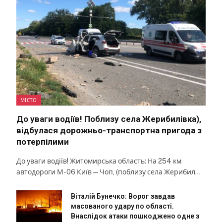
МІСТО
До уваги водіїв! Поблизу села Жерибилівка),
відбулася дорожньо-транспортна пригода з
потерпілими
До уваги водіїв! Житомирська область: На 254 км
автодороги М-06 Київ — Чоп, (поблизу села Жерибил…
Віталій Бунечко: Ворог завдав
масованого удару по області.
Внаслідок атаки пошкоджено одне з