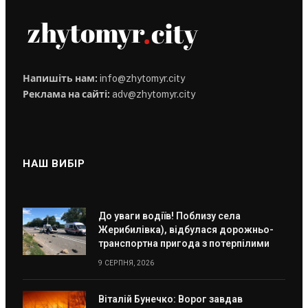
Напишіть нам:
info@zhytomyr.city
Реклама на сайті:
adv@zhytomyr.city
НАШ ВИБІР
До уваги водіїв! Поблизу села
Жерибилівка), відбулася дорожньо-
транспортна пригода з потерпілими
9 СЕРПНЯ, 2026
Віталій Бунечко: Ворог завдав