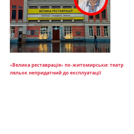
«Велика реставрація» по-житомирськи: театр
ляльок непридатний до експлуатації