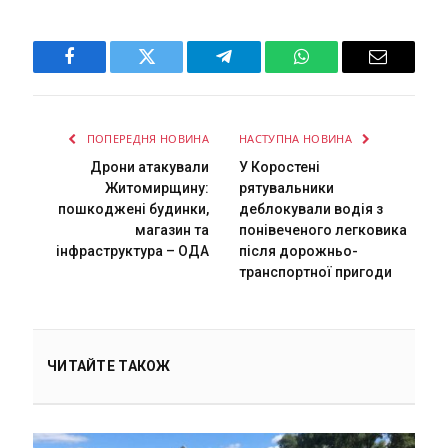
Facebook
Twitter
Telegram
WhatsApp
Email
ПОПЕРЕДНЯ НОВИНА
НАСТУПНА НОВИНА
Дрони атакували
У Коростені
Житомирщину:
рятувальники
пошкоджені будинки,
деблокували водія з
магазин та
понівеченого легковика
інфраструктура – ОДА
після дорожньо-
транспортної пригоди
ЧИТАЙТЕ ТАКОЖ