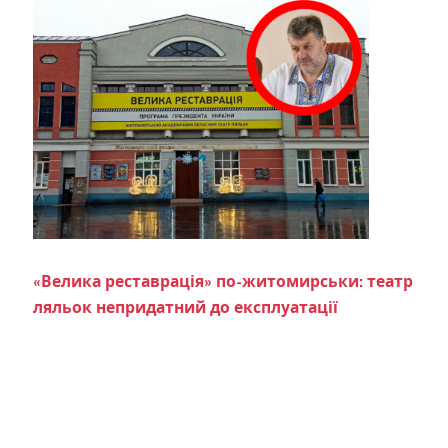
«Велика реставрація» по-житомирськи: театр
ляльок непридатний до експлуатації