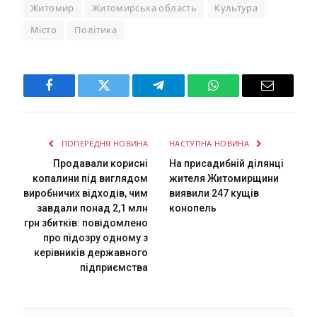
Житомир
Житомирська область
Культура
Місто
Політика
Facebook
Twitter
Telegram
WhatsApp
Email
ПОПЕРЕДНЯ НОВИНА
НАСТУПНА НОВИНА
Продавали корисні
На присадибній ділянці
копалини під виглядом
жителя Житомирщини
виробничих відходів, чим
виявили 247 кущів
завдали понад 2,1 млн
конопель
грн збитків: повідомлено
про підозру одному з
керівників державного
підприємства