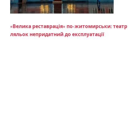
«Велика реставрація» по-житомирськи: театр
ляльок непридатний до експлуатації