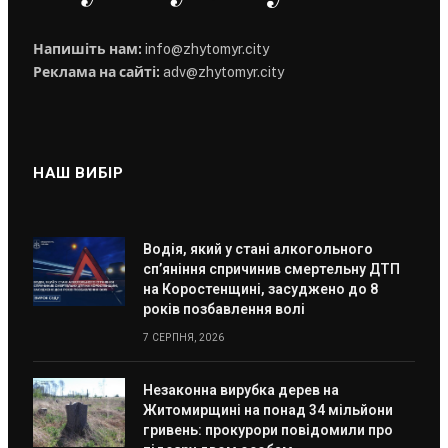
Напишіть нам:
info@zhytomyr.city
Реклама на сайті:
adv@zhytomyr.city
НАШ ВИБІР
Водія, який у стані алкогольного
сп’яніння спричинив смертельну ДТП
на Коростенщині, засуджено до 8
років позбавлення волі
7 СЕРПНЯ, 2026
Незаконна вирубка дерев на
Житомирщині на понад 34 мільйони
гривень: прокурори повідомили про