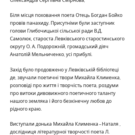
Олександра Сергіївна Смірнова,
Біля місця поховання поета Отець Богдан Бойко
провів панахиду. Присутніми були заступник
голови Глибочицької сільської ради В.Д.
Самолюк, староста Левківського старостинського
округу О. А. Подорожній, громадський діяч
Анатолій Мельниченко, усі прибулі.
Захід було продовжено у Левківській бібліотеці
де, звучали поетичні твори Михайла Клименка,
розповіді про життя і творчість поета, роздуми
про витоки дивовижного поетичного таланту
нашого земляка і його безкінечну любов до
рідного краю.
Виступали донька Михайла Клименка – Наталя ,
дослідниця літературної творчості поета Л.