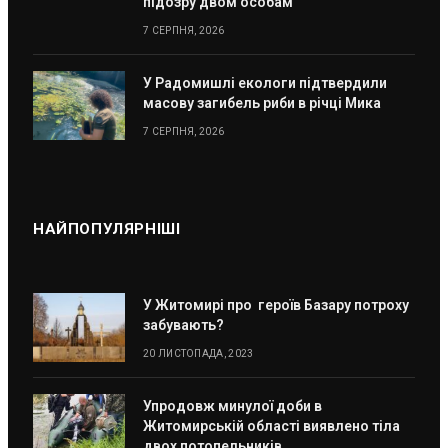
підозру двом особам
7 СЕРПНЯ, 2026
У Радомишлі екологи підтвердили
масову загибель риби в річці Мика
7 СЕРПНЯ, 2026
НАЙПОПУЛЯРНІШІ
У Житомирі про героїв Базару потроху
забувають?
20 ЛИСТОПАДА, 2023
Упродовж минулої доби в
Житомирській області виявлено тіла
двох потопельників