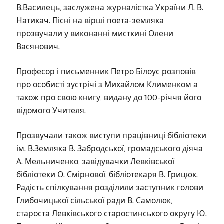
В.Василець, заслужена журналістка України Л. В.
Натикач. Пісні на вірші поета-земляка
прозвучали у виконанні мисткині Олени
Васянович.
Професор і письменник Петро Білоус розповів
про особисті зустрічі з Михайлом Клименком а
також про свою книгу, видану до 100-річчя його
відомого Учителя.
Прозвучали також виступи працівниці бібліотеки
ім. В.Земляка В. Забродської, громадського діяча
А. Мельниченко, завідувачки Левківської
бібліотеки О. Смірнової, бібліотекаря В. Грицюк.
Радість спілкування розділили заступник голови
Глибочицької сільської ради В. Самолюк,
староста Левківського старостинського округу Ю.