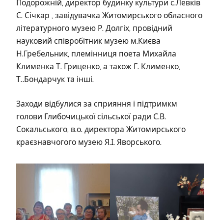
Подорожній, директор будинку культури с.Левків
С. Січкар , завідувачка Житомирського обласного
літературного музею Р. Долгіх, провідний
науковий співробітник музею м.Києва
Н.Гребельник, племінниця поета Михайла
Клименка Т. Гриценко, а також Г. Клименко,
Т..Бондарчук та інші.
Заходи відбулися за сприяння і підтримкм
голови Глибочицької сільської ради С.В.
Сокальського, в.о. директора Житомирського
краєзнавчогого музею Я.І. Яворського.