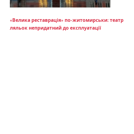
«Велика реставрація» по-житомирськи: театр
ляльок непридатний до експлуатації