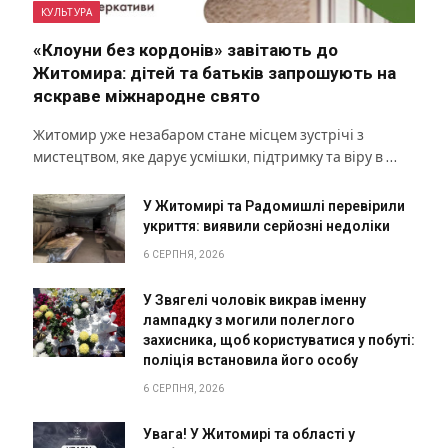
КУЛЬТУРА
«Клоуни без кордонів» завітають до
Житомира: дітей та батьків запрошують на
яскраве міжнародне свято
Житомир уже незабаром стане місцем зустрічі з
мистецтвом, яке дарує усмішки, підтримку та віру в …
У Житомирі та Радомишлі перевірили
укриття: виявили серйозні недоліки
6 СЕРПНЯ, 2026
У Звягелі чоловік викрав іменну
лампадку з могили полеглого
захисника, щоб користуватися у побуті:
поліція встановила його особу
6 СЕРПНЯ, 2026
Увага! У Житомирі та області у