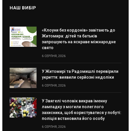
НАШ ВИБІР
«Клоуни без кордонів» завітають до
Житомира: дітей та батьків
запрошують на яскраве міжнародне
свято
6 СЕРПНЯ, 2026
У Житомирі та Радомишлі перевірили
укриття: виявили серйозні недоліки
6 СЕРПНЯ, 2026
У Звягелі чоловік викрав іменну
лампадку з могили полеглого
захисника, щоб користуватися у побуті:
поліція встановила його особу
6 СЕРПНЯ, 2026