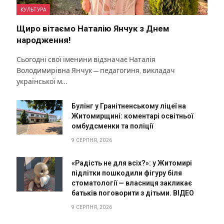
КУЛЬТУРА
Щиро вітаємо Наталію Янчук з Днем
народження!
Сьогодні свої іменини відзначає Наталія
Володимирівна Янчук — педагогиня, викладач
української м…
Булінг у Гранітненському ліцеї на
Житомирщині: коментарі освітньої
омбудсменки та поліції
9 СЕРПНЯ, 2026
«Радість не для всіх?»: у Житомирі
підлітки пошкодили фігуру біля
стоматології — власниця закликає
батьків поговорити з дітьми. ВІДЕО
9 СЕРПНЯ, 2026