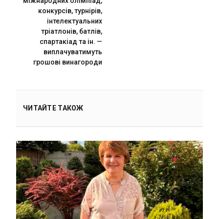
міжнародних олімпіад,
конкурсів, турнірів,
інтелектуальних
тріатлонів, батлів,
спартакіад та ін. —
виплачуватимуть
грошові винагороди
ЧИТАЙТЕ ТАКОЖ