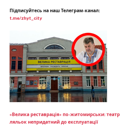
Підписуйтесь на наш Телеграм-канал:
t.me/zhyt_city
«Велика реставрація» по-житомирськи: театр
ляльок непридатний до експлуатації