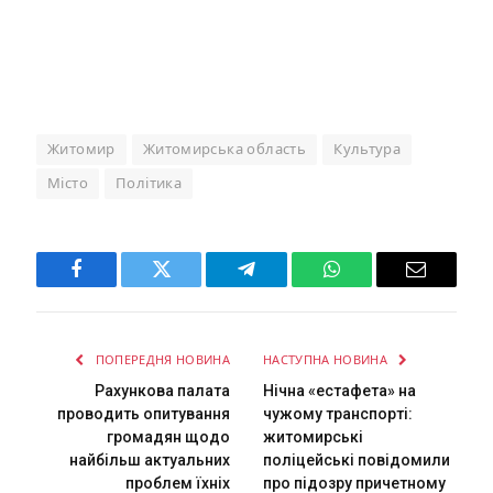
Житомир
Житомирська область
Культура
Місто
Політика
Facebook
Twitter
Telegram
WhatsApp
Email
ПОПЕРЕДНЯ НОВИНА
НАСТУПНА НОВИНА
Рахункова палата
Нічна «естафета» на
проводить опитування
чужому транспорті:
громадян щодо
житомирські
найбільш актуальних
поліцейські повідомили
проблем їхніх
про підозру причетному