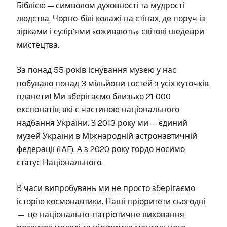
Біблією — символом духовності та мудрості
людства. Чорно-білі колажі на стінах, де поруч із
зірками і сузір’ями «оживають» світові шедеври
мистецтва.
За понад 55 років існування музею у нас
побувало понад 3 мільйони гостей з усіх куточків
планети! Ми зберігаємо близько 21 000
експонатів, які є частиною національного
надбання України. З 2013 року ми — єдиний
музей України в Міжнародній астронавтичній
федерації (IAF). А з 2020 року гордо носимо
статус Національного.
В часи випробувань ми не просто зберігаємо
історію космонавтики. Наші пріоритети сьогодні
— це національно-патріотичне виховання,