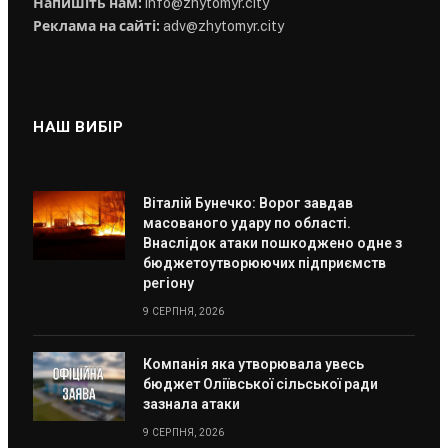
Напишіть нам:
info@zhytomyr.city
Реклама на сайті:
adv@zhytomyr.city
НАШ ВИБІР
Віталій Бунечко: Ворог завдав
масованого удару по області.
Внаслідок атаки пошкоджено одне з
бюджетоутворюючих підприємств
регіону
9 СЕРПНЯ, 2026
Компанія яка утворювала увесь
бюджет Оліївської сільської ради
зазнала атаки
9 СЕРПНЯ, 2026