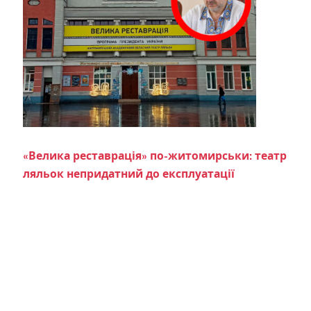
«Велика реставрація» по-житомирськи: театр
ляльок непридатний до експлуатації