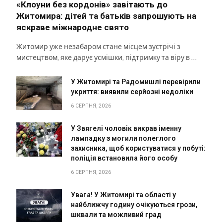
«Клоуни без кордонів» завітають до
Житомира: дітей та батьків запрошують на
яскраве міжнародне свято
Житомир уже незабаром стане місцем зустрічі з
мистецтвом, яке дарує усмішки, підтримку та віру в …
У Житомирі та Радомишлі перевірили
укриття: виявили серйозні недоліки
6 СЕРПНЯ, 2026
У Звягелі чоловік викрав іменну
лампадку з могили полеглого
захисника, щоб користуватися у побуті:
поліція встановила його особу
6 СЕРПНЯ, 2026
Увага! У Житомирі та області у
найближчу годину очікуються грози,
шквали та можливий град