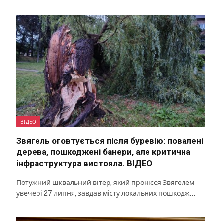
ВІДЕО
Звягель оговтується після буревію: повалені
дерева, пошкоджені банери, але критична
інфраструктура вистояла. ВІДЕО
Потужний шквальний вітер, який пронісся Звягелем
увечері 27 липня, завдав місту локальних пошкодж…