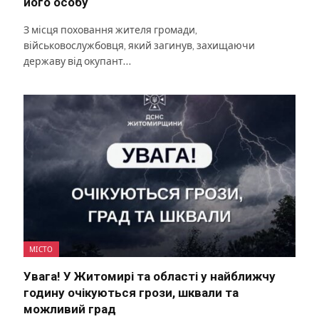
його особу
З місця поховання жителя громади,
військовослужбовця, який загинув, захищаючи
державу від окупант…
МІСТО
Увага! У Житомирі та області у найближчу
годину очікуються грози, шквали та
можливий град