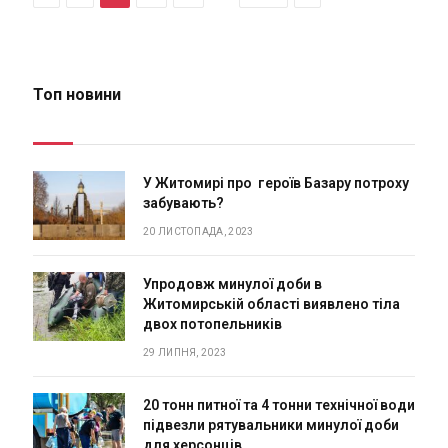
Топ новини
У Житомирі про героїв Базару потроху
забувають?
20 ЛИСТОПАДА, 2023
Упродовж минулої доби в
Житомирській області виявлено тіла
двох потопельників
29 ЛИПНЯ, 2023
20 тонн питної та 4 тонни технічної води
підвезли рятувальники минулої доби
для херсонців.