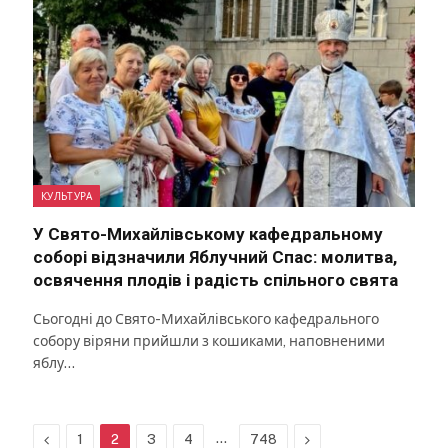
КУЛЬТУРА
У Свято-Михайлівському кафедральному
соборі відзначили Яблучний Спас: молитва,
освячення плодів і радість спільного свята
Сьогодні до Свято-Михайлівського кафедрального
собору віряни прийшли з кошиками, наповненими
яблу…
Previous
…
Next
1
2
3
4
748