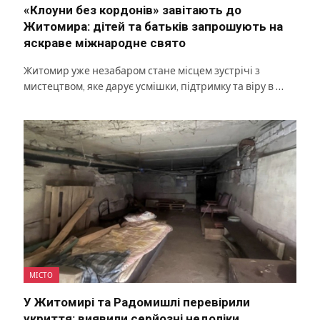
«Клоуни без кордонів» завітають до
Житомира: дітей та батьків запрошують на
яскраве міжнародне свято
Житомир уже незабаром стане місцем зустрічі з
мистецтвом, яке дарує усмішки, підтримку та віру в …
МІСТО
У Житомирі та Радомишлі перевірили
укриття: виявили серйозні недоліки