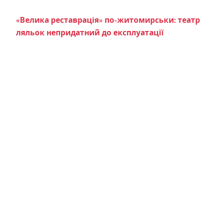
«Велика реставрація» по-житомирськи: театр
ляльок непридатний до експлуатації