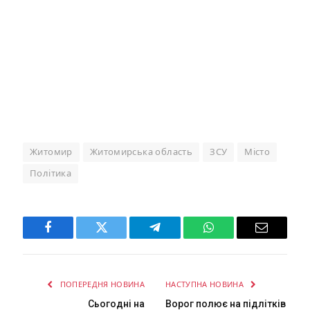
Житомир
Житомирська область
ЗСУ
Місто
Політика
Facebook
Twitter
Telegram
WhatsApp
Email
ПОПЕРЕДНЯ НОВИНА
НАСТУПНА НОВИНА
Сьогодні на
Ворог полює на підлітків