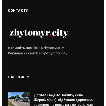
КОНТАКТИ
Напишіть нам:
info@zhytomyr.city
Реклама на сайті:
adv@zhytomyr.city
НАШ ВИБІР
До уваги водіїв! Поблизу села
Жерибилівка), відбулася дорожньо-
транспортна пригода з потерпілими