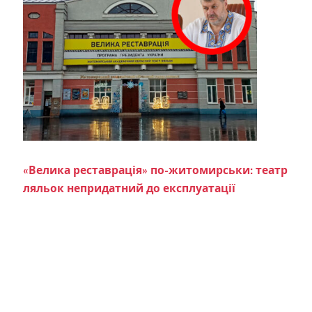
«Велика реставрація» по-житомирськи: театр
ляльок непридатний до експлуатації