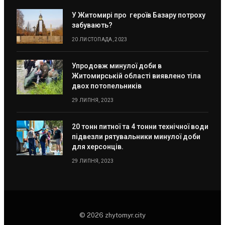
У Житомирі про героїв Базару потроху
забувають?
20 ЛИСТОПАДА, 2023
Упродовж минулої доби в
Житомирській області виявлено тіла
двох потопельників
29 ЛИПНЯ, 2023
20 тонн питної та 4 тонни технічної води
підвезли рятувальники минулої доби
для херсонців.
29 ЛИПНЯ, 2023
© 2026 zhytomyr.city