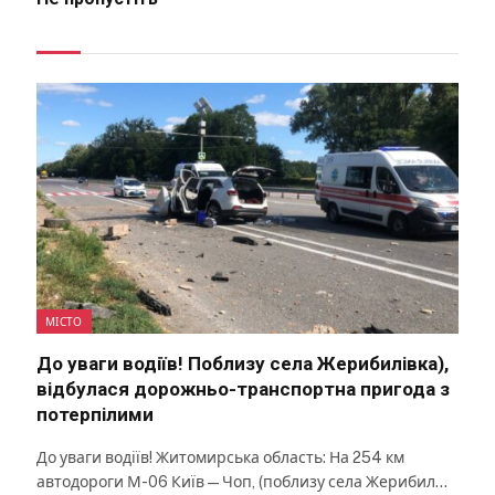
МІСТО
До уваги водіїв! Поблизу села Жерибилівка),
відбулася дорожньо-транспортна пригода з
потерпілими
До уваги водіїв! Житомирська область: На 254 км
автодороги М-06 Київ — Чоп, (поблизу села Жерибил…