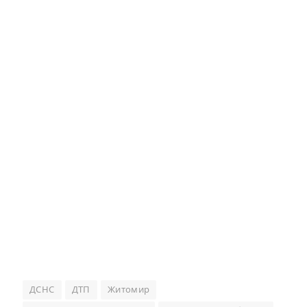
ДСНС
ДТП
Житомир