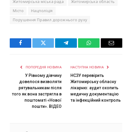
Житомирська міська рада
Житомирська область
Місто
Нацполіція
Порушення Правил дорожнього руху
Facebook
Twitter
Telegram
WhatsApp
Email
ПОПЕРЕДНЯ НОВИНА
НАСТУПНА НОВИНА
У Рівному дівчину
НСЗУ перевірить
довелося визволяти
Житомирську обласну
рятувальникам після
лікарню: аудит охопить
того як вона застрягла в
медичну документацію
поштоматі «Нової
та інфекційний контроль
пошти». ВІДЕО