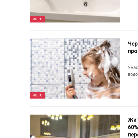
МІСТО
Чер
про
Унас
водо
МІСТО
Жит
60%
пер