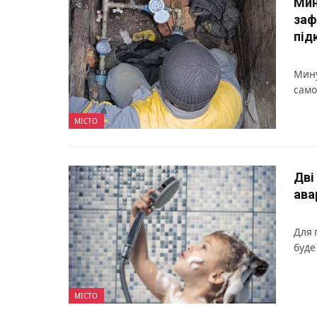
Мин
заф
під
Мину
само
МІСТО
Дві
ава
Для 
буде
МІСТО