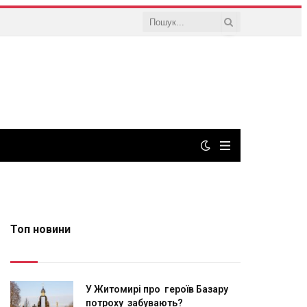
Топ новини
У Житомирі про героїв Базару
потроху забувають?