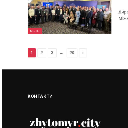
Дире
Міжн
МІСТО
…
Next
1
2
3
20
КОНТАКТИ