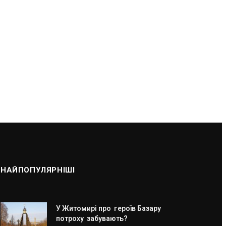
НАЙПОПУЛЯРНІШІ
У Житомирі про героїв Базару
потроху забувають?