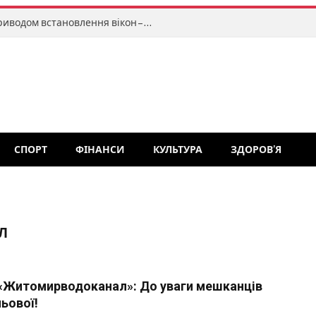
Привласнював чужі гроші під приводом встановлення вікон – засуджено до 2 років ув’язнення жителя Житомира
СПОРТ
ФІНАНСИ
КУЛЬТУРА
ЗДОРОВ’Я
Л
«Житомирводоканал»: До уваги мешканців
ьової!