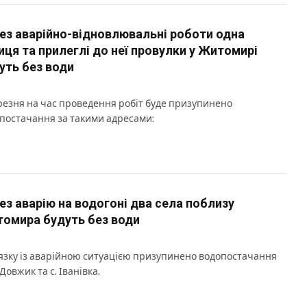
ез аварійно-відновлювальні роботи одна
иця та прилеглі до неї провулки у Житомирі
уть без води
резня на час проведення робіт буде призупинено
постачання за такими адресами:
ез аварію на водогоні два села поблизу
омира будуть без води
’язку із аварійною ситуацією призупинено водопостачання
 Довжик та с. Іванівка.