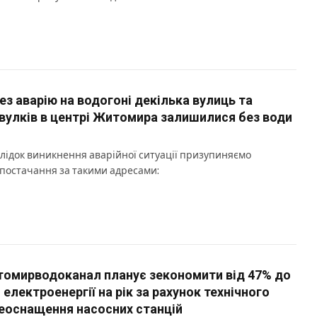
ез аварію на водогоні декілька вулиць та
вулків в центрі Житомира залишилися без води
лідок виникнення аварійної ситуації призупиняємо
постачання за такими адресами:
омирводоканал планує зекономити від 47% до
 електроенергії на рік за рахунок технічного
еоснащення насосних станцій