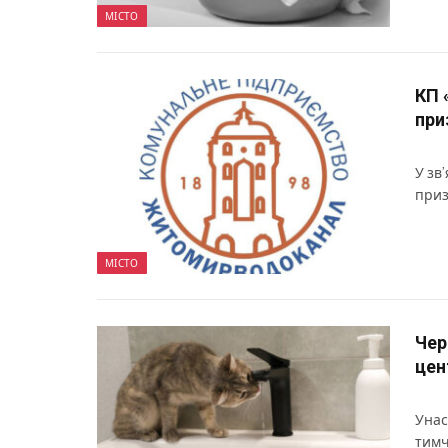
МІСТО
КП 
при
У зв
приз
МІСТО
Чер
цен
Унас
тимч