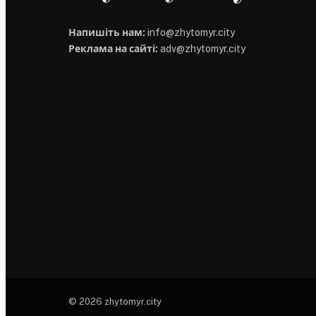
Напишіть нам:
info@zhytomyr.city
Реклама на сайті:
adv@zhytomyr.city
© 2026 zhytomyr.city