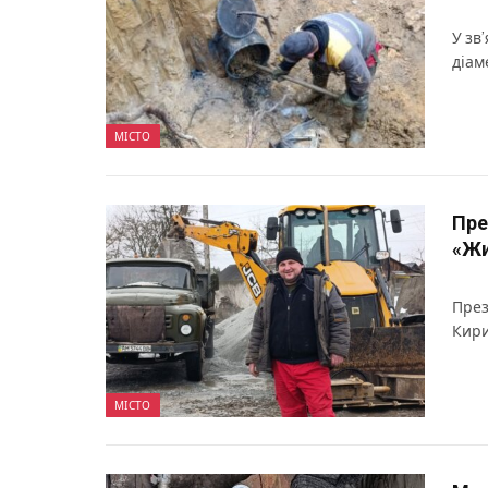
У зв
діам
МІСТО
Пре
«Жи
През
Кири
МІСТО