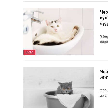
Чер
вул
буд
3 бе
водо
МІСТО
Чер
Жит
У зв
до с.