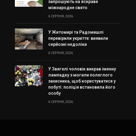
запрошують на яскраве
міжнародне свято
6 СЕРПНЯ, 2026
У Житомирі та Радомишлі
перевірили укриття: виявили
серйозні недоліки
6 СЕРПНЯ, 2026
У Звягелі чоловік викрав іменну
лампадку з могили полеглого
захисника, щоб користуватися у
побуті: поліція встановила його
особу
6 СЕРПНЯ, 2026