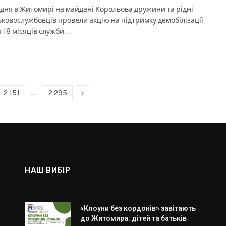
удня в Житомирі на майдані Корольова дружини та рідні
ьковослужбовців провели акцію на підтримку демобілізації
я 18 місяців служби.…
…
Next
2 151
2 295
НАШ ВИБІР
«Клоуни без кордонів» завітають
до Житомира: дітей та батьків