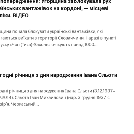
 попередження: Угорщина заблокувала рух
аїнських вантажівок на кордоні, — місцеві
ліки. ВІДЕО
щина почала блокувати українські вантажівки, які
гаються виїхати з території Словаччини. Наразі в пункті
уску «Чоп (Тиса)-Захонь» очікують понад 1000…
годні річниця з дня народження Івана Сльоти
одні річниця з дня народження Івана Сльоти (3.12.1937 –
7.2014). Сльота Іван Михайлович (нар. 3 грудня 1937, с.
зір’я, Черкаський…