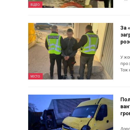
ВІДЕО
За 
заг
роз
У жо
про 
Тож 
МІСТО
Пол
ван
гро
Доро