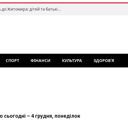
«Клоуни без кордонів» завітають до Житомира: дітей та батьків запрошують на яскраве міжнародне свято
СПОРТ
ФІНАНСИ
КУЛЬТУРА
ЗДОРОВ’Я
о сьогодні – 4 грудня, понеділок