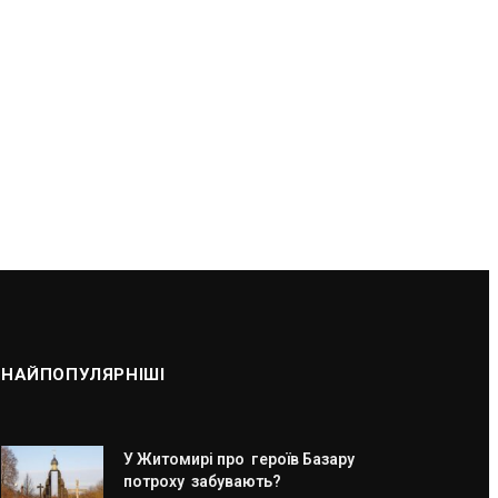
НАЙПОПУЛЯРНІШІ
У Житомирі про героїв Базару
потроху забувають?