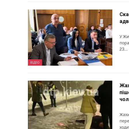
Ска
адв
У Жи
пора
23…
ВІДЕО
Жах
піш
чол
Жахи
пере
ходи