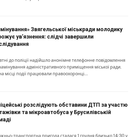
«мінування» Звягельської міськради молодику
рожує ув’язнення: слідчі завершили
слідування
втні до поліції надійшло анонімне телефонне повідомлення
замінування адміністративного приміщення міської ради.
на місці події працювали правоохоронці…
іцейські розслідують обставини ДТП за участю
тажівки та мікроавтобуса у Брусилівській
маді
жньо-транспортна пригода сталася 1 грудня близько 14:30 у