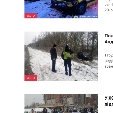
селі
20-р
МІСТО
Пол
Анд
1 гр
відд
тран
МІСТО
У Ж
під