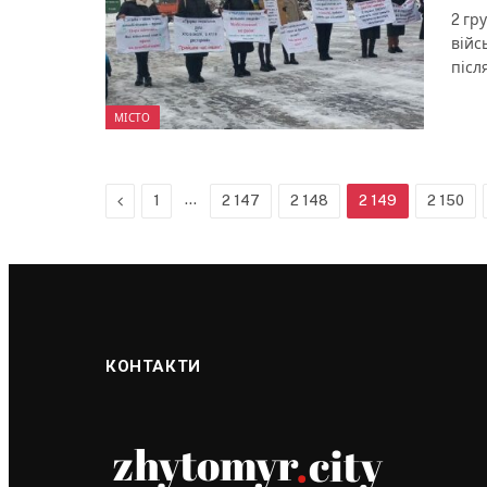
2 гр
війс
післ
МІСТО
Previous
…
1
2 147
2 148
2 149
2 150
КОНТАКТИ