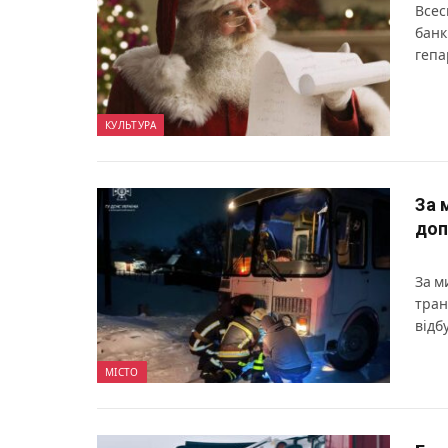
Всес
банк
гепа
КУЛЬТУРА
За 
доп
За м
тран
відб
МІСТО