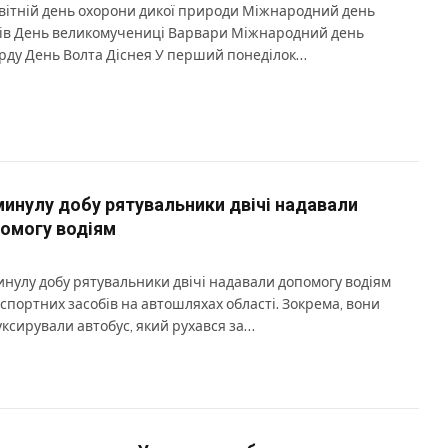
вітній день охорони дикої природи Міжнародний день
ів День великомучениці Варвари Міжнародний день
рду День Волта Діснея У перший понеділок…
минулу добу рятувальники двічі надавали
омогу водіям
инулу добу рятувальники двічі надавали допомогу водіям
спортних засобів на автошляхах області. Зокрема, вони
уксирували автобус, який рухався за…