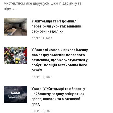
мистецтвом, яке дарує усмішки, підтримку та
віру в …
У Житомирі та Радомишлі
перевірили укриття: виявили
серйозні недоліки
6 СЕРПНЯ, 2026
У Звягелі чоловік викрав іменну
лампадку з могили полеглого
захисника, щоб користуватися у
побуті: поліція встановила його
особу
6 СЕРПНЯ, 2026
Увага! У Житомирі та області у
найближчу годину очікуються
грози, шквали та можливий
град
6 СЕРПНЯ, 2026