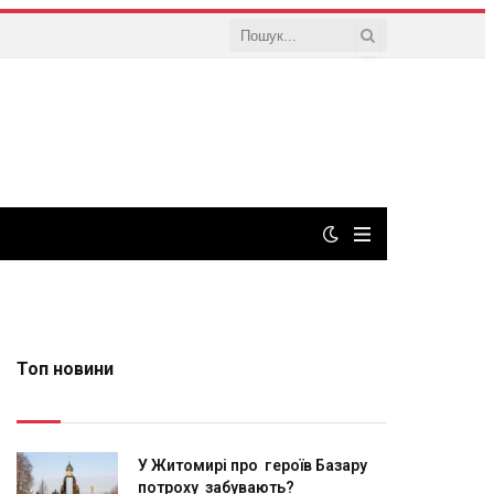
Топ новини
У Житомирі про героїв Базару
потроху забувають?