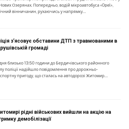
 Нових Озерянах. Попередньо, водій мікроавтобуса «Opel»,
ічний вінничанин, рухаючись у напрямку…
іція з’ясовує обставини ДТП з травмованими в
рушівській громаді
удня близько 13:50 години до Бердичівського районного
ілу поліції надійшло повідомлення про дорожньо-
спортну пригоду, що сталась на автодорозі Житомир…
итомирі рідні військових вийшли на акцію на
тримку демобілізації