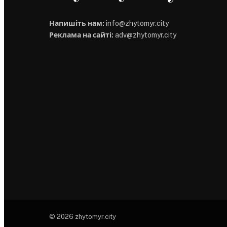
Напишіть нам:
info@zhytomyr.city
Реклама на сайті:
adv@zhytomyr.city
© 2026 zhytomyr.city