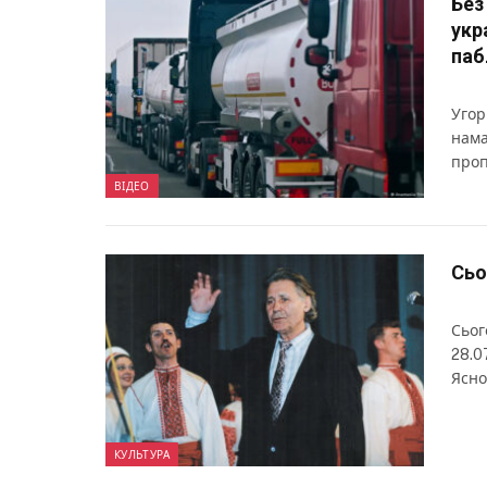
Без
укр
паб
Угор
нама
проп
ВІДЕО
Сьо
Сьог
28.0
Ясно
КУЛЬТУРА