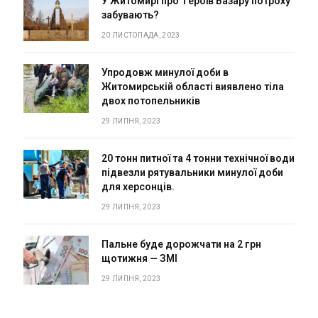
У Житомирі про героїв Базару потроху
забувають?
20 ЛИСТОПАДА, 2023
Упродовж минулої доби в
Житомирській області виявлено тіла
двох потопельників
29 ЛИПНЯ, 2023
20 тонн питної та 4 тонни технічної води
підвезли рятувальники минулої доби
для херсонців.
29 ЛИПНЯ, 2023
Пальне буде дорожчати на 2 грн
щотижня — ЗМІ
29 ЛИПНЯ, 2023