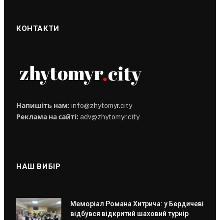
КОНТАКТИ
Напишіть нам:
info@zhytomyr.city
Реклама на сайті:
adv@zhytomyr.city
НАШ ВИБІР
Меморіал Романа Хитрича: у Бердичеві
відбувся відкритий шаховий турнір