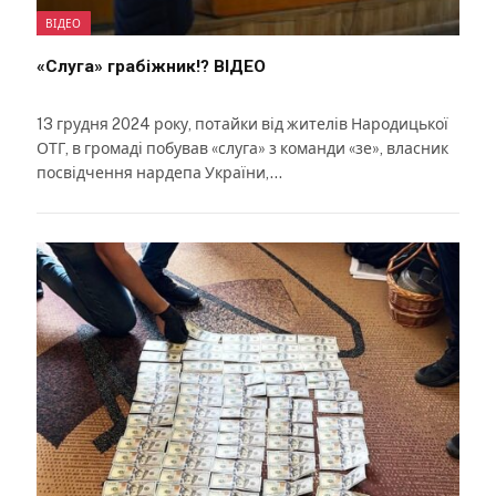
ВІДЕО
«Слуга» грабіжник!? ВІДЕО
13 грудня 2024 року, потайки від жителів Народицької
ОТГ, в громаді побував «слуга» з команди «зе», власник
посвідчення нардепа України,…