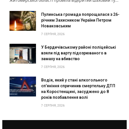
Житомирської області провела відкритий шаховий ту…
Пулинська громада попрощалася з 26-
річним Захисником України Петром
Новаковським
7 СЕРПНЯ, 2026
У Бердичівському районі поліцейські
взяли під варту підозрюваного в
замаху на вбивство
7 СЕРПНЯ, 2026
Водія, який у стані алкогольного
сп’яніння спричинив смертельну ДТП
на Коростенщині, засуджено до 8
років позбавлення волі
7 СЕРПНЯ, 2026