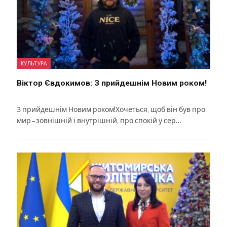
КУЛЬТУРА
Віктор Євдокимов: З прийдешнім Новим роком!
З прийдешнім Новим роком!Хочеться, щоб він був про
мир – зовнішній і внутрішній, про спокій у сер…