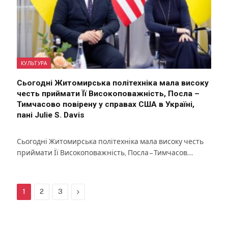
КУЛЬТУРА
Сьогодні Житомирська політехніка мала високу
честь приймати Її Високоповажність, Посла –
Тимчасово повірену у справах США в Україні,
пані Julie S. Davis
Сьогодні Житомирська політехніка мала високу честь
приймати Її Високоповажність, Посла – Тимчасов…
Next
1
2
3