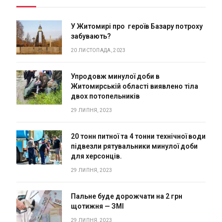
У Житомирі про героїв Базару потроху
забувають?
20 ЛИСТОПАДА, 2023
Упродовж минулої доби в
Житомирській області виявлено тіла
двох потопельників
29 ЛИПНЯ, 2023
20 тонн питної та 4 тонни технічної води
підвезли рятувальники минулої доби
для херсонців.
29 ЛИПНЯ, 2023
Пальне буде дорожчати на 2 грн
щотижня — ЗМІ
29 ЛИПНЯ, 2023