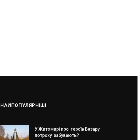
НАЙПОПУЛЯРНІШІ
У Житомирі про героїв Базару
потроху забувають?