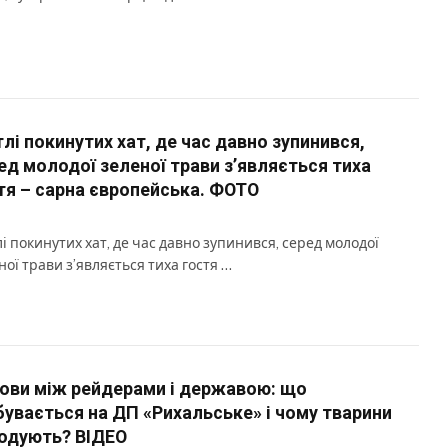
тлі покинутих хат, де час давно зупинився,
ед молодої зеленої трави з’являється тиха
тя – сарна європейська. ФОТО
лі покинутих хат, де час давно зупинився, серед молодої
ної трави з’являється тиха гостя …
ови між рейдерами і державою: що
бувається на ДП «Рихальське» і чому тварини
одують? ВІДЕО