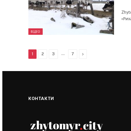
Zhyt
«Рих
ВІДЕО
…
Next
1
2
3
7
КОНТАКТИ