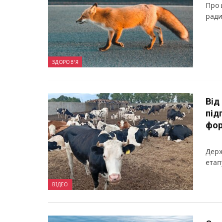
Про 
ради
ЗДОРОВ'Я
Від
під
фор
Держ
етап
ВІДЕО