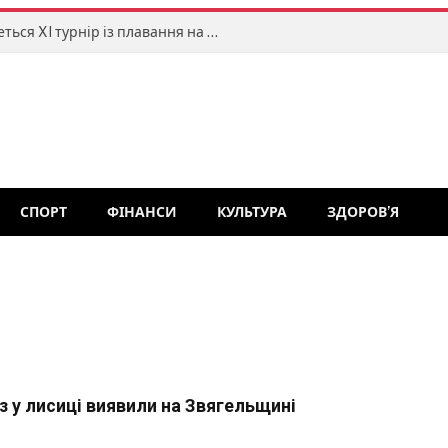
У Житомирі 15–16 серпня відбудеться XI турнір із плавання на відкритій воді «TETERIV OPEN»
СПОРТ
ФІНАНСИ
КУЛЬТУРА
ЗДОРОВ’Я
з у лисиці виявили на Звягельщині