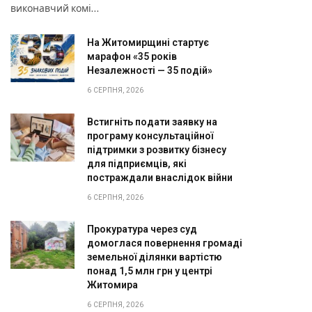
виконавчий комі…
На Житомирщині стартує
марафон «35 років
Незалежності — 35 подій»
6 СЕРПНЯ, 2026
Встигніть подати заявку на
програму консультаційної
підтримки з розвитку бізнесу
для підприємців, які
постраждали внаслідок війни
6 СЕРПНЯ, 2026
Прокуратура через суд
домоглася повернення громаді
земельної ділянки вартістю
понад 1,5 млн грн у центрі
Житомира
6 СЕРПНЯ, 2026