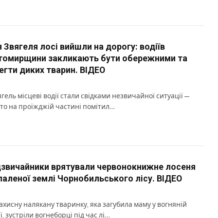
я Звягеля лосі вийшли на дорогу: водіїв
омирщини закликають бути обережними та
егти диких тварин. ВІДЕО
ягель місцеві водії стали свідками незвичайної ситуації —
то на проїжджій частині помітил…
звичайники врятували червонокнижне лосеня
спаленої землі Чорнобильського лісу. ВІДЕО
ахисну налякану тваринку, яка загубила маму у вогняній
ї, зустріли вогнеборці під час лі…