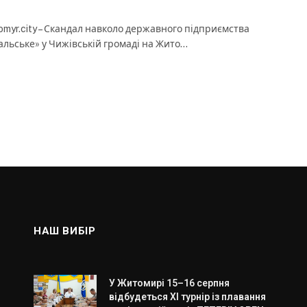
omyr.city – Скандал навколо державного підприємства
альське» у Чижівській громаді на Жито…
НАШ ВИБІР
У Житомирі 15–16 серпня
відбудеться XI турнір із плавання