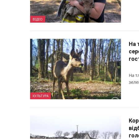
ВІДЕО
На 
сер
гос
На т
зеле
КУЛЬТУРА
Кор
від
гол