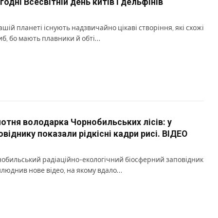
годні Всесвітній день китів і дельфінів
ашій планеті існують надзвичайно цікаві створіння, які схожі
иб, бо мають плавники й обті…
отня володарка Чорнобильських лісів: у
овіднику показали рідкісні кадри рисі. ВІДЕО
обильський радіаційно-екологічний біосферний заповідник
люднив нове відео, на якому вдало…