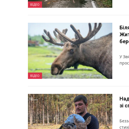
ВІДЕО
Біл
Жит
бер
У Зв
прос
ВІДЕО
Над
зі 
Безз
стихі