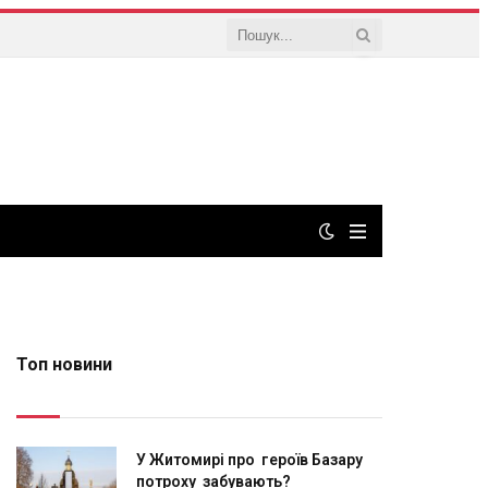
Топ новини
У Житомирі про героїв Базару
потроху забувають?