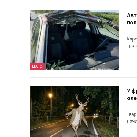
Авт
пол
Коро
трав
МІСТО
У ф
оле
Твар
почи