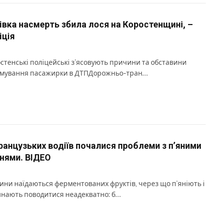
івка насмерть збила лося на Коростенщині, –
іція
стенські поліцейські з’ясовують причини та обставини
мування пасажирки в ДТПДорожньо-тран…
ранцузьких водіїв почалися проблеми з пʼяними
нями. ВІДЕО
ини наїдаються ферментованих фруктів, через що п’яніють і
нають поводитися неадекватно: б…