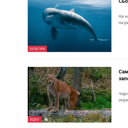
Сьо
На н
на р
КУЛЬТУРА
Сам
зап
Чорн
опри
ВІДЕО