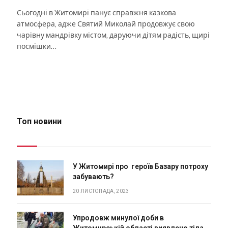
Сьогодні в Житомирі панує справжня казкова
атмосфера, адже Святий Миколай продовжує свою
чарівну мандрівку містом, даруючи дітям радість, щирі
посмішки…
Топ новини
У Житомирі про героїв Базару потроху
забувають?
20 ЛИСТОПАДА, 2023
Упродовж минулої доби в
Житомирській області виявлено тіла