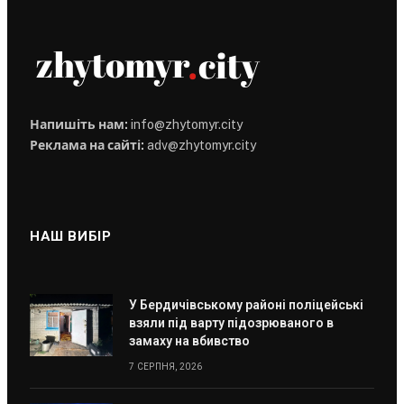
Напишіть нам:
info@zhytomyr.city
Реклама на сайті:
adv@zhytomyr.city
НАШ ВИБІР
У Бердичівському районі поліцейські
взяли під варту підозрюваного в
замаху на вбивство
7 СЕРПНЯ, 2026