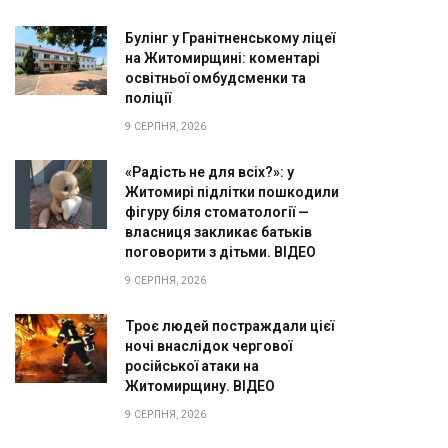
Булінг у Гранітненському ліцеї
на Житомирщині: коментарі
освітньої омбудсменки та
поліції
9 СЕРПНЯ, 2026
«Радість не для всіх?»: у
Житомирі підлітки пошкодили
фігуру біля стоматології —
власниця закликає батьків
поговорити з дітьми. ВІДЕО
9 СЕРПНЯ, 2026
Троє людей постраждали цієї
ночі внаслідок чергової
російської атаки на
Житомирщину. ВІДЕО
9 СЕРПНЯ, 2026