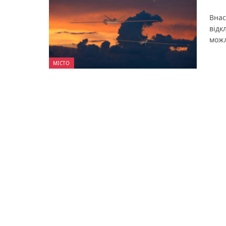
Внас
відк
можл
МІСТО