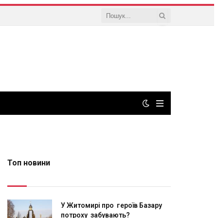
Топ новини
У Житомирі про героїв Базару
потроху забувають?