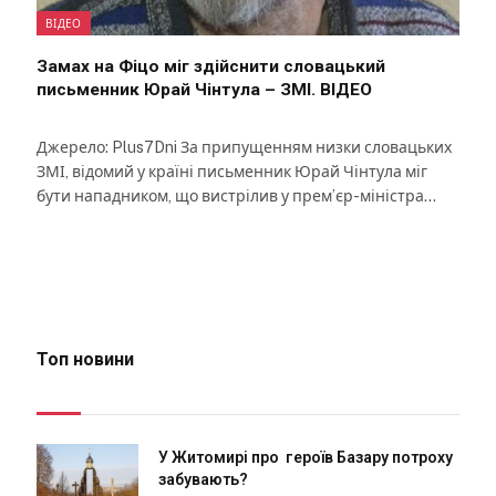
ВІДЕО
Замах на Фіцо міг здійснити словацький
письменник Юрай Чінтула – ЗМІ. ВІДЕО
Джерело: Plus7Dni За припущенням низки словацьких
ЗМІ, відомий у країні письменник Юрай Чінтула міг
бути нападником, що вистрілив у прем’єр-міністра…
Топ новини
У Житомирі про героїв Базару потроху
забувають?