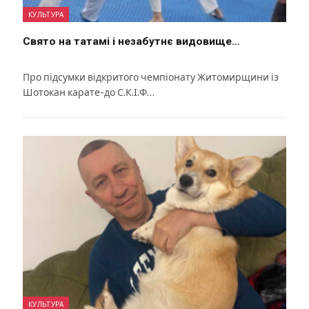
КУЛЬТУРА
Свято на татамі і незабутнє видовище…
Про підсумки відкритого чемпіонату Житомирщини із
Шотокан карате-до С.К.І.Ф…
КУЛЬТУРА