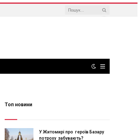
Топ новини
У Житомирі про героїв Базару
потроху забувають?