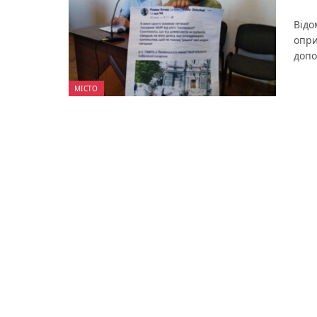
Відо
опри
допо
МІСТО