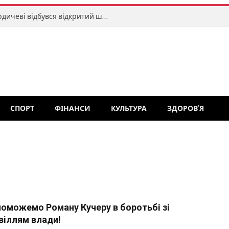
Меморіал Романа Хитрича: у Бердичеві відбувся відкритий шаховий турнір
СПОРТ
ФІНАНСИ
КУЛЬТУРА
ЗДОРОВ’Я
оможемо Роману Кучеру в боротьбі зі
віллям влади!