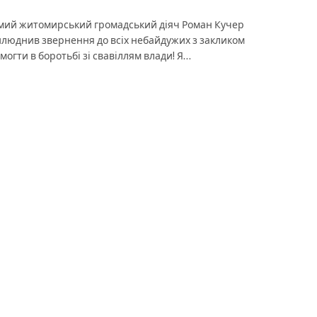
мий житомирський громадський діяч Роман Кучер
люднив звернення до всіх небайдужих з закликом
могти в боротьбі зі свавіллям влади! Я…