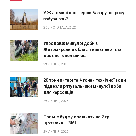
У Житомирі про героїв Базару потроху
забувають?
20 ЛИСТОПАДА, 2023
Упродовж минулої доби в
Житомирській області виявлено тіла
двох потопельників
29 ЛИПНЯ, 2023
20 тонн питної та 4 тонни технічної води
підвезли рятувальники минулої доби
для херсонців.
29 ЛИПНЯ, 2023
Пальне буде дорожчати на 2 грн
щотижня — ЗМІ
29 ЛИПНЯ, 2023