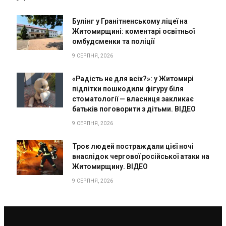
Булінг у Гранітненському ліцеї на
Житомирщині: коментарі освітньої
омбудсменки та поліції
9 СЕРПНЯ, 2026
«Радість не для всіх?»: у Житомирі
підлітки пошкодили фігуру біля
стоматології — власниця закликає
батьків поговорити з дітьми. ВІДЕО
9 СЕРПНЯ, 2026
Троє людей постраждали цієї ночі
внаслідок чергової російської атаки на
Житомирщину. ВІДЕО
9 СЕРПНЯ, 2026