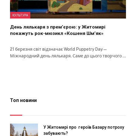
КУЛЬТУРА
День лялькаря з прем’єрою: у Житомирі
покажуть рок-мюзикл «Кошеня Шм’як»
21 березня світ відзначає World Puppetry Day —
Міжнародний день лялькаря. Саме до цього творчого …
Топ новини
У Житомирі про героїв Базару потроху
забувають?