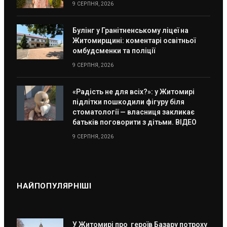
9 СЕРПНЯ, 2026
Булінг у Гранітненському ліцеї на
Житомирщині: коментарі освітньої
омбудсменки та поліції
9 СЕРПНЯ, 2026
«Радість не для всіх?»: у Житомирі
підлітки пошкодили фігуру біля
стоматології — власниця закликає
батьків поговорити з дітьми. ВІДЕО
9 СЕРПНЯ, 2026
НАЙПОПУЛЯРНІШІ
У Житомирі про героїв Базару потроху