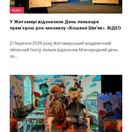
ВІДЕО
У Житомирі відзначили День лялькаря
прем’єрою рок-мюзиклу «Кошеня Шм’як». ВІДЕО
21 березня 2026 року Житомирський академічний
обласний театр ляльок відзначив Міжнародний день
ля…