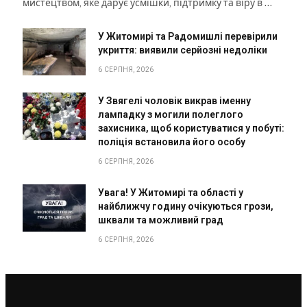
мистецтвом, яке дарує усмішки, підтримку та віру в …
У Житомирі та Радомишлі перевірили
укриття: виявили серйозні недоліки
6 СЕРПНЯ, 2026
У Звягелі чоловік викрав іменну
лампадку з могили полеглого
захисника, щоб користуватися у побуті:
поліція встановила його особу
6 СЕРПНЯ, 2026
Увага! У Житомирі та області у
найближчу годину очікуються грози,
шквали та можливий град
6 СЕРПНЯ, 2026