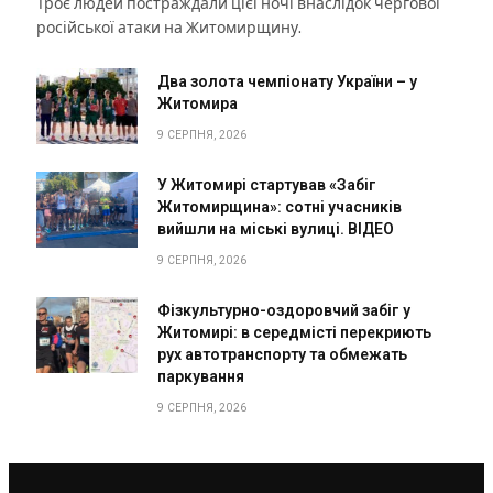
Троє людей постраждали цієї ночі внаслідок чергової
російської атаки на Житомирщину.
Два золота чемпіонату України – у
Житомира
9 СЕРПНЯ, 2026
У Житомирі стартував «Забіг
Житомирщина»: сотні учасників
вийшли на міські вулиці. ВІДЕО
9 СЕРПНЯ, 2026
Фізкультурно-оздоровчий забіг у
Житомирі: в середмісті перекриють
рух автотранспорту та обмежать
паркування
9 СЕРПНЯ, 2026