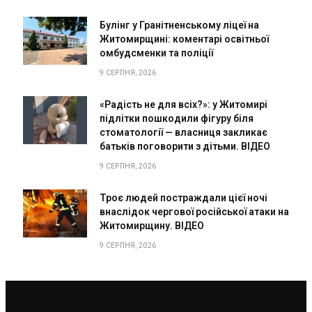
Булінг у Гранітненському ліцеї на
Житомирщині: коментарі освітньої
омбудсменки та поліції
9 СЕРПНЯ, 2026
«Радість не для всіх?»: у Житомирі
підлітки пошкодили фігуру біля
стоматології — власниця закликає
батьків поговорити з дітьми. ВІДЕО
9 СЕРПНЯ, 2026
Троє людей постраждали цієї ночі
внаслідок чергової російської атаки на
Житомирщину. ВІДЕО
9 СЕРПНЯ, 2026