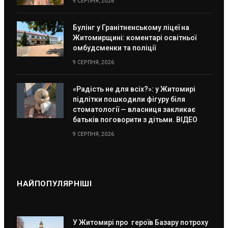
9 СЕРПНЯ, 2026
Булінг у Гранітненському ліцеї на
Житомирщині: коментарі освітньої
омбудсменки та поліції
9 СЕРПНЯ, 2026
«Радість не для всіх?»: у Житомирі
підлітки пошкодили фігуру біля
стоматології — власниця закликає
батьків поговорити з дітьми. ВІДЕО
9 СЕРПНЯ, 2026
НАЙПОПУЛЯРНІШІ
У Житомирі про героїв Базару потроху