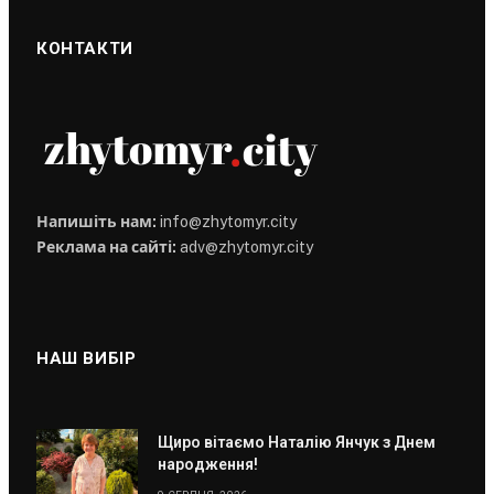
КОНТАКТИ
Напишіть нам:
info@zhytomyr.city
Реклама на сайті:
adv@zhytomyr.city
НАШ ВИБІР
Щиро вітаємо Наталію Янчук з Днем
народження!